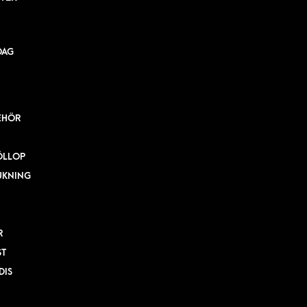
DAG
EHÖR
ÖLLOP
UKNING
R
ST
DIS