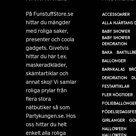
På FunstuffStore.se
ACCESSOARER
hittar du mängder
ALLA HJÄRTANS 
med roliga saker,
BABY SHOWER
BABY SHOWER
presenter och coola
DEKORATION
gadgets. Givetvis
BAKA
BAKTILLB
hittar du här t.ex.
BALLONGER
maskeradkläder,
BARNKALAS
BR
skämtartiklar och
DEKORATION
D
annat skoj! Vi samlar
FESTARTIKLAR
roliga prylar från
FLER HÖGTIDER
flera stora
FOLIEBALLONGE
nätbutiker så som
FÖDELSEDAGSFE
Partykungen.se. Hos
GIRLANGER
GO
oss hittar du helt
HALLOWEEN
enkelt alla roliga
HALLOWEEN