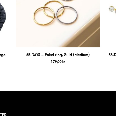
rge
58:DAYS – Enkel ring, Guld (Medium)
58:D
179,00
kr
TER