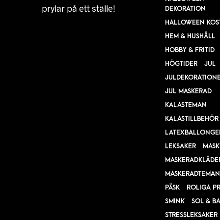
prylar på ett ställe!
DEKORATION
HALLOWEEN KOS
HEM & HUSHÅLL
HOBBY & FRITID
HÖGTIDER
JUL
JULDEKORATION
JUL MASKERAD
KALASTEMAN
KALASTILLBEHÖR
LATEXBALLONGE
LEKSAKER
MASK
MASKERADKLÄDE
MASKERADTEMAN
PÅSK
ROLIGA P
SMINK
SOL & B
STRESSLEKSAKER