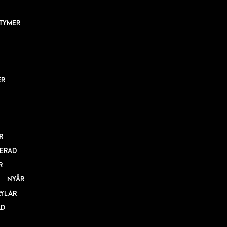
TYMER
ER
R
ERAD
R
NYÅR
RYLAR
AD