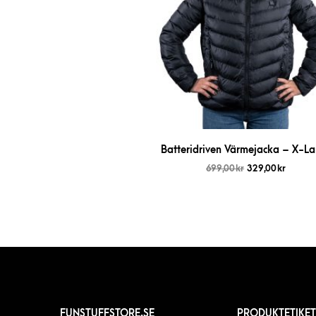
Batteridriven Värmejacka – X-La
699,00
kr
329,00
kr
FUNSTUFFSTORE.SE
PRODUKTETIKET