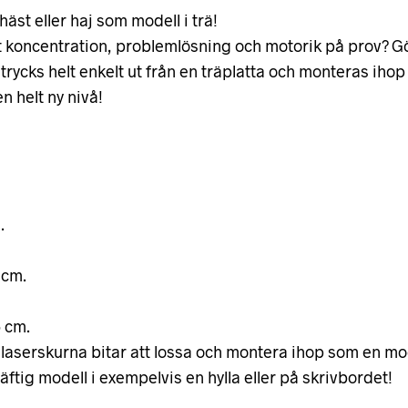
häst eller haj som modell i trä!
tt koncentration, problemlösning och motorik på prov? G
 trycks helt enkelt ut från en träplatta och monteras iho
n helt ny nivå!
.
 cm.
5 cm.
serskurna bitar att lossa och montera ihop som en modell
äftig modell i exempelvis en hylla eller på skrivbordet!