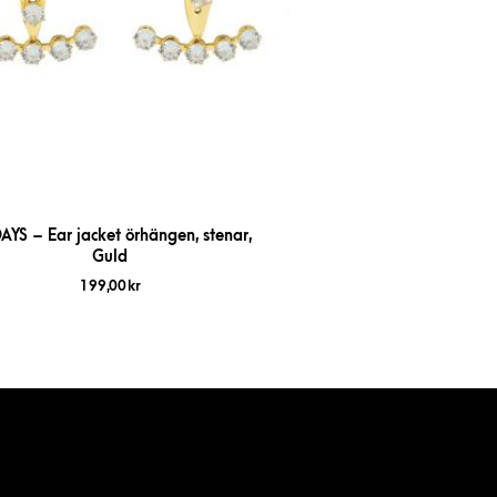
AYS – Ear jacket örhängen, stenar,
Guld
199,00
kr