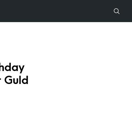
thday
r Guld