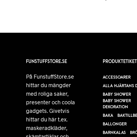
FUNSTUFFSTORE.SE
PRODUKTETIKET
På FunstuffStore.se
ACCESSOARER
hittar du mängder
ALLA HJÄRTANS 
med roliga saker,
BABY SHOWER
BABY SHOWER
presenter och coola
DEKORATION
gadgets. Givetvis
BAKA
BAKTILLB
hittar du här t.ex.
BALLONGER
maskeradkläder,
BARNKALAS
BR
skämtartiklar och