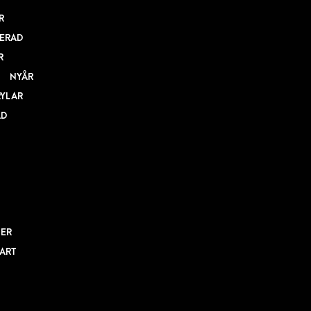
R
ERAD
R
NYÅR
RYLAR
AD
NER
BART