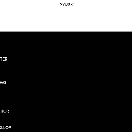
199,00
kr
TER
DAG
EHÖR
ÖLLOP