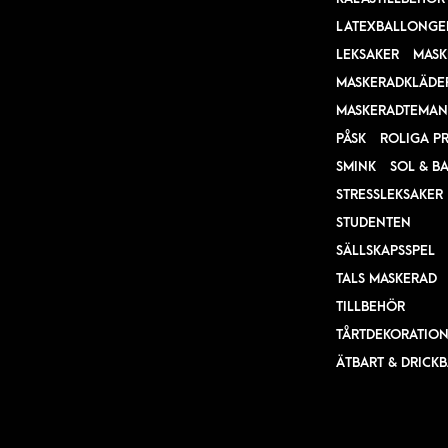
LATEXBALLONGE
LEKSAKER
MASK
MASKERADKLÄDE
MASKERADTEMAN
PÅSK
ROLIGA P
SMINK
SOL & B
STRESSLEKSAKER
STUDENTEN
SÄLLSKAPSSPEL
TALS MASKERAD
TILLBEHÖR
TÅRTDEKORATIO
ÄTBART & DRICK