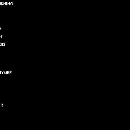
UKNING
R
ST
DIS
TYMER
ER