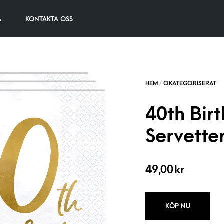
A
KONTAKTA OSS
40th Bir
Servette
49,00
kr
KÖP NU