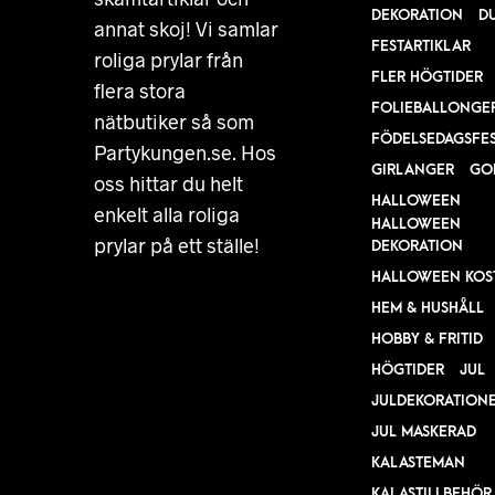
DEKORATION
D
annat skoj! Vi samlar
FESTARTIKLAR
roliga prylar från
FLER HÖGTIDER
flera stora
FOLIEBALLONGE
nätbutiker så som
FÖDELSEDAGSFE
Partykungen.se. Hos
GIRLANGER
GO
oss hittar du helt
HALLOWEEN
enkelt alla roliga
HALLOWEEN
prylar på ett ställe!
DEKORATION
HALLOWEEN KOS
HEM & HUSHÅLL
HOBBY & FRITID
HÖGTIDER
JUL
JULDEKORATION
JUL MASKERAD
KALASTEMAN
KALASTILLBEHÖR