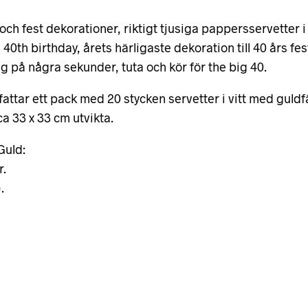
och fest dekorationer, riktigt tjusiga pappersservetter 
e 40th birthday, årets härligaste dekoration till 40 års f
ng på några sekunder, tuta och kör för the big 40.
attar ett pack med 20 stycken servetter i vitt med guldfä
ca 33 x 33 cm utvikta.
Guld:
r.
.