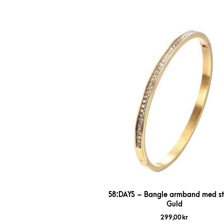
58:DAYS – Bangle armband med st
Guld
299,00
kr