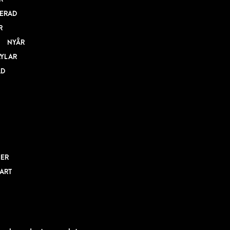
ERAD
R
NYÅR
RYLAR
AD
NER
BART