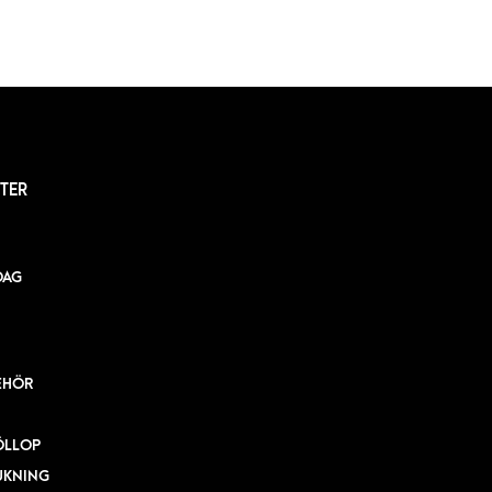
TER
DAG
EHÖR
ÖLLOP
UKNING