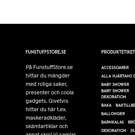
FUNSTUFFSTORE.SE
PRODUKTETIKET
På FunstuffStore.se
ACCESSOARER
hittar du mängder
ALLA HJÄRTANS 
med roliga saker,
BABY SHOWER
BABY SHOWER
presenter och coola
DEKORATION
gadgets. Givetvis
BAKA
BAKTILLB
hittar du här t.ex.
BALLONGER
maskeradkläder,
BARNKALAS
BR
skämtartiklar och
DEKORATION
D
annat skoj! Vi samlar