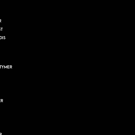
R
ST
DIS
TYMER
ER
R