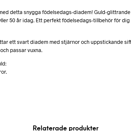
st med detta snygga födelsedags-diadem! Guld-glittran
 fyller 50 år idag. Ett perfekt födelsedags-tillbehör för 
tar ett svart diadem med stjärnor och uppstickande siffr
, och passar vuxna.
ld:
or.
Relaterade produkter