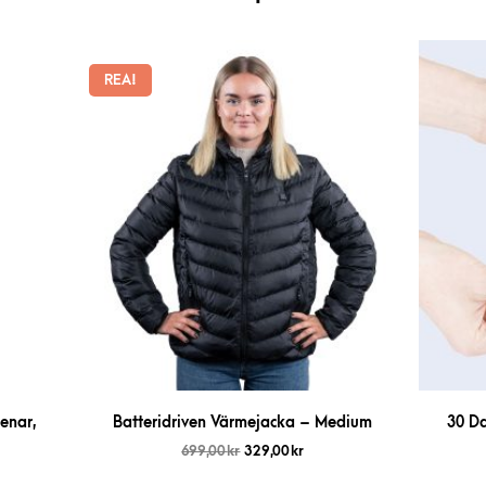
REA!
enar,
Batteridriven Värmejacka – Medium
30 Da
699,00
kr
329,00
kr