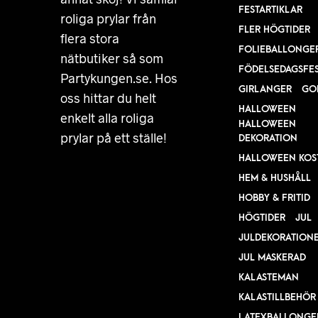
FESTARTIKLAR
roliga prylar från
FLER HÖGTIDER
flera stora
FOLIEBALLONGE
nätbutiker så som
FÖDELSEDAGSFE
Partykungen.se. Hos
GIRLANGER
GO
oss hittar du helt
HALLOWEEN
enkelt alla roliga
HALLOWEEN
prylar på ett ställe!
DEKORATION
HALLOWEEN KOS
HEM & HUSHÅLL
HOBBY & FRITID
HÖGTIDER
JUL
JULDEKORATION
JUL MASKERAD
KALASTEMAN
KALASTILLBEHÖR
LATEXBALLONGE