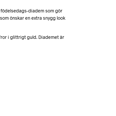
de födelsedags-diadem som gör
dig som önskar en extra snygg look
or i glittrigt guld. Diademet är