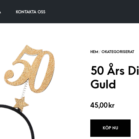
A
KONTAKTA OSS
50 Års D
Guld
45,00
kr
KÖP NU