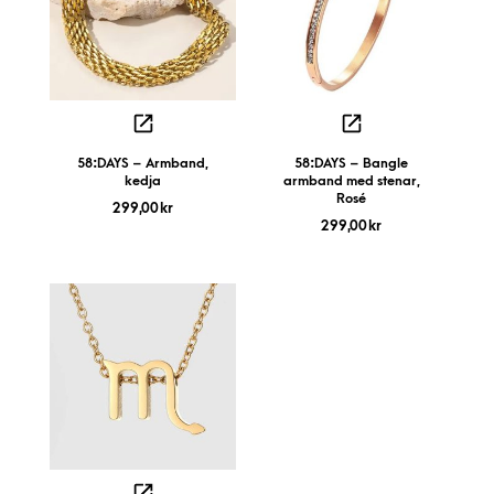
58:DAYS – Armband,
58:DAYS – Bangle
kedja
armband med stenar,
Rosé
299,00
kr
299,00
kr