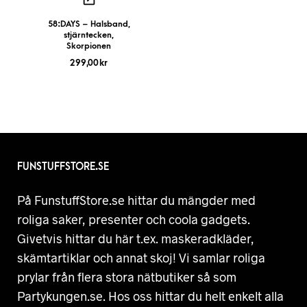
58:DAYS – Halsband,
stjärntecken,
Skorpionen
299,00
kr
FUNSTUFFSTORE.SE
På FunstuffStore.se hittar du mängder med
roliga saker, presenter och coola gadgets.
Givetvis hittar du här t.ex. maskeradkläder,
skämtartiklar och annat skoj! Vi samlar roliga
prylar från flera stora nätbutiker så som
Partykungen.se. Hos oss hittar du helt enkelt alla