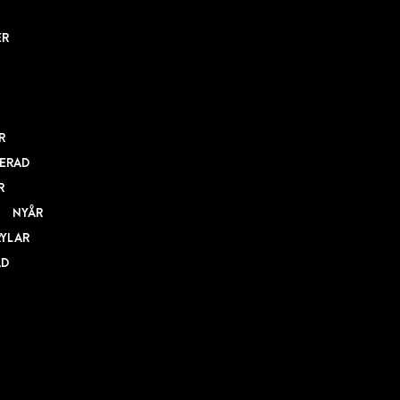
ER
R
ERAD
R
NYÅR
RYLAR
AD