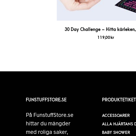
30 Day Challenge – Hitta kärleken,
119,00
kr
FUNSTUFFSTORE.SE
PRODUKTETIKET
På FunstuffStore.se
ACCESSOARER
hittar du mängder
ALLA HJÄRTANS 
med roliga saker,
BABY SHOWER