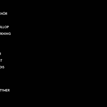
EHÖR
ÖLLOP
UKNING
R
ST
DIS
TYMER