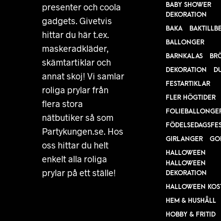
BABY SHOWER
presenter och coola
DEKORATION
gadgets. Givetvis
BAKA
BAKTILLB
hittar du här t.ex.
BALLONGER
maskeradkläder,
BARNKALAS
BR
skämtartiklar och
DEKORATION
D
annat skoj! Vi samlar
FESTARTIKLAR
roliga prylar från
FLER HÖGTIDER
flera stora
FOLIEBALLONGE
nätbutiker så som
FÖDELSEDAGSFE
Partykungen.se. Hos
GIRLANGER
GO
oss hittar du helt
HALLOWEEN
enkelt alla roliga
HALLOWEEN
prylar på ett ställe!
DEKORATION
HALLOWEEN KOS
HEM & HUSHÅLL
HOBBY & FRITID