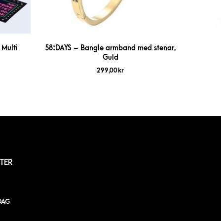
 Multi
58:DAYS – Bangle armband med stenar,
Guld
299,00
kr
TER
DAG