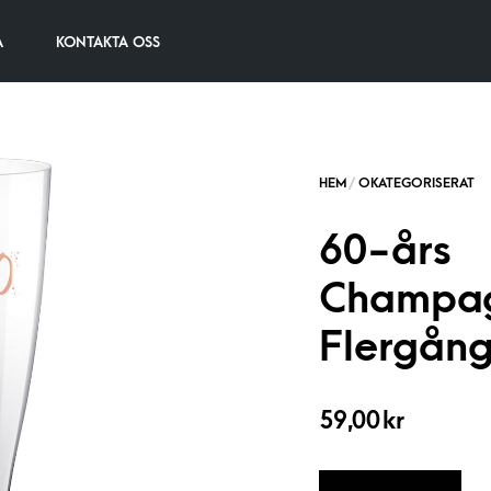
A
KONTAKTA OSS
60-års
Champag
Flergång
59,00
kr