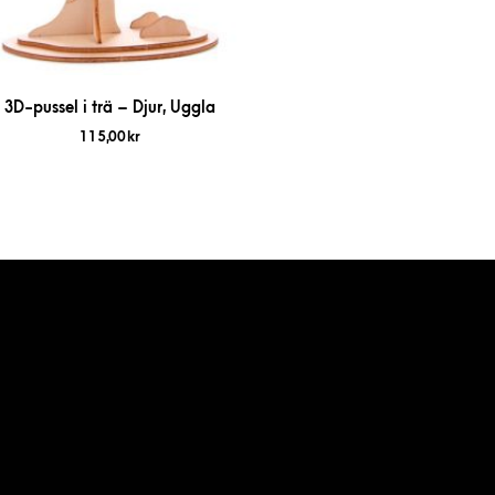
3D-pussel i trä – Djur, Uggla
115,00
kr