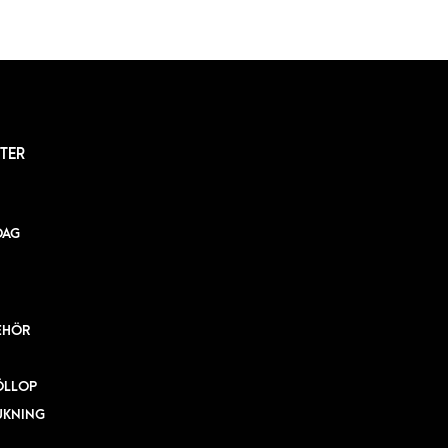
TER
DAG
EHÖR
ÖLLOP
UKNING