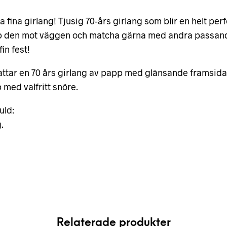
a fina girlang! Tjusig 70-års girlang som blir en helt pe
t upp den mot väggen och matcha gärna med andra passand
in fest!
attar en 70 års girlang av papp med glänsande framsida 
med valfritt snöre.
uld:
.
Relaterade produkter