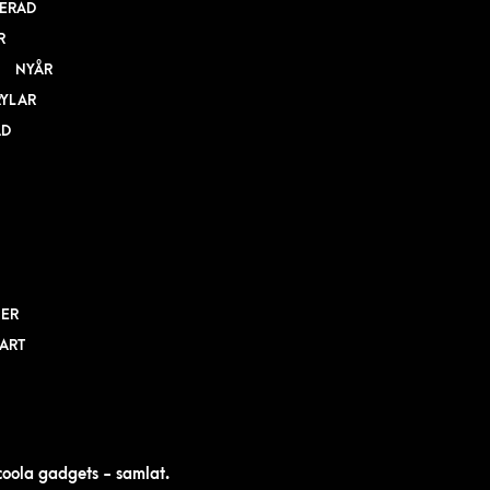
ERAD
R
NYÅR
RYLAR
AD
NER
BART
 coola gadgets - samlat.