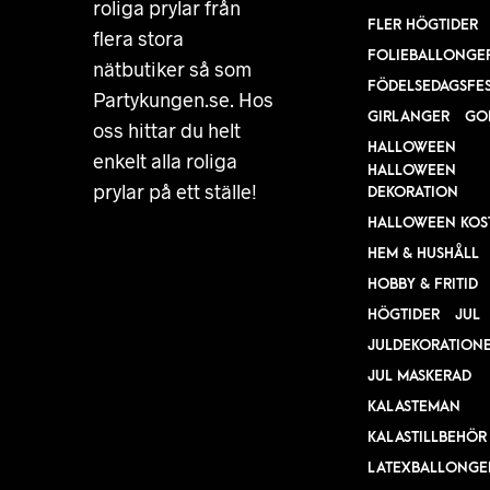
roliga prylar från
FLER HÖGTIDER
flera stora
FOLIEBALLONGE
nätbutiker så som
FÖDELSEDAGSFE
Partykungen.se. Hos
GIRLANGER
GO
oss hittar du helt
HALLOWEEN
enkelt alla roliga
HALLOWEEN
prylar på ett ställe!
DEKORATION
HALLOWEEN KOS
HEM & HUSHÅLL
HOBBY & FRITID
HÖGTIDER
JUL
JULDEKORATION
JUL MASKERAD
KALASTEMAN
KALASTILLBEHÖR
LATEXBALLONGE