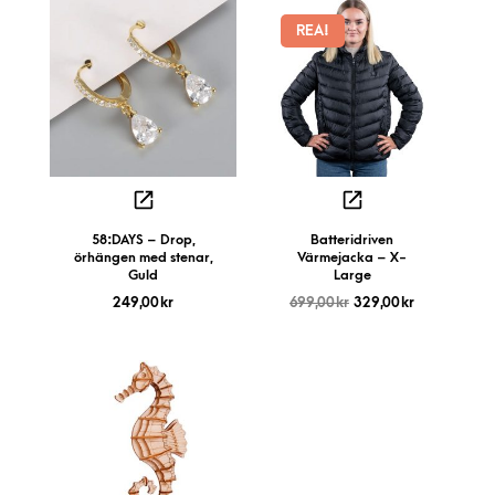
REA!
58:DAYS – Drop,
Batteridriven
örhängen med stenar,
Värmejacka – X-
Guld
Large
249,00
kr
699,00
kr
329,00
kr