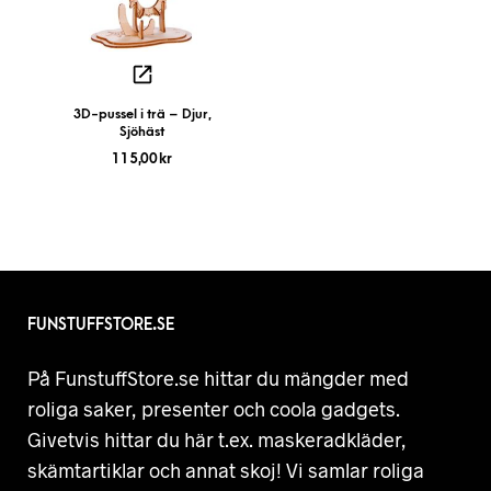
3D-pussel i trä – Djur,
Sjöhäst
115,00
kr
FUNSTUFFSTORE.SE
På FunstuffStore.se hittar du mängder med
roliga saker, presenter och coola gadgets.
Givetvis hittar du här t.ex. maskeradkläder,
skämtartiklar och annat skoj! Vi samlar roliga