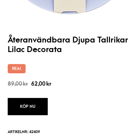
Återanvändbara Djupa Tallrikar
Lilac Decorata
REA!
89,00
kr
62,00
kr
KÖP NU
ARTIKELNR:
42409