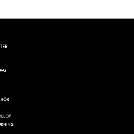
TER
DAG
EHÖR
ÖLLOP
UKNING