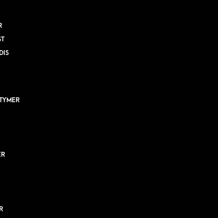
R
ST
DIS
TYMER
ER
R