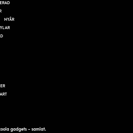
ERAD
R
NYÅR
RYLAR
AD
NER
BART
 coola gadgets - samlat.