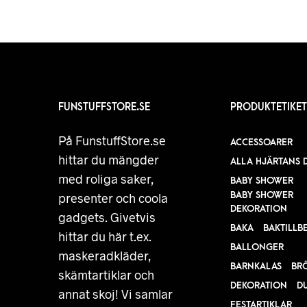
FUNSTUFFSTORE.SE
PRODUKTETIKET
På FunstuffStore.se
ACCESSOARER
hittar du mängder
ALLA HJÄRTANS 
med roliga saker,
BABY SHOWER
BABY SHOWER
presenter och coola
DEKORATION
gadgets. Givetvis
BAKA
BAKTILLB
hittar du här t.ex.
BALLONGER
maskeradkläder,
BARNKALAS
BR
skämtartiklar och
DEKORATION
D
annat skoj! Vi samlar
FESTARTIKLAR