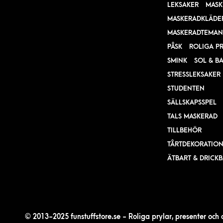
LEKSAKER
MASK
MASKERADKLÄDE
MASKERADTEMAN
PÅSK
ROLIGA P
SMINK
SOL & B
STRESSLEKSAKER
STUDENTEN
SÄLLSKAPSSPEL
TALS MASKERAD
TILLBEHÖR
TÅRTDEKORATIO
ÄTBART & DRICK
© 2013-2025 funstuffstore.se - Roliga prylar, presenter och