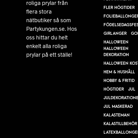
roliga prylar från
FLER HÖGTIDER
flera stora
FOLIEBALLONGE
nätbutiker så som
FÖDELSEDAGSFE
Partykungen.se. Hos
GIRLANGER
GO
oss hittar du helt
HALLOWEEN
enkelt alla roliga
HALLOWEEN
prylar på ett ställe!
DEKORATION
HALLOWEEN KOS
HEM & HUSHÅLL
HOBBY & FRITID
HÖGTIDER
JUL
JULDEKORATION
JUL MASKERAD
KALASTEMAN
KALASTILLBEHÖR
LATEXBALLONGE