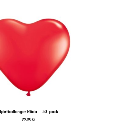
Hjärtballonger Röda – 50-pack
99,00
kr