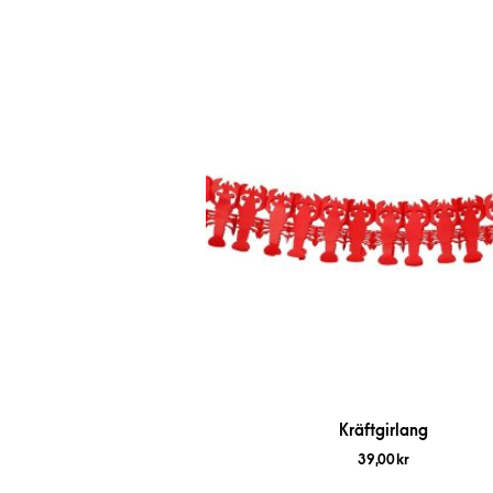
Kräftgirlang
39,00
kr