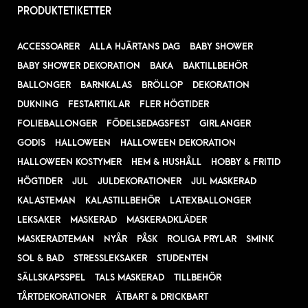
PRODUKTETIKETTER
ACCESSOARER
ALLA HJÄRTANS DAG
BABY SHOWER
BABY SHOWER DEKORATION
BAKA
BAKTILLBEHÖR
BALLONGER
BARNKALAS
BRÖLLOP
DEKORATION
DUKNING
FESTARTIKLAR
FLER HÖGTIDER
FOLIEBALLONGER
FÖDELSEDAGSFEST
GIRLANGER
GODIS
HALLOWEEN
HALLOWEEN DEKORATION
HALLOWEEN KOSTYMER
HEM & HUSHÅLL
HOBBY & FRITID
HÖGTIDER
JUL
JULDEKORATIONER
JUL MASKERAD
KALASTEMAN
KALASTILLBEHÖR
LATEXBALLONGER
LEKSAKER
MASKERAD
MASKERADKLÄDER
MASKERADTEMAN
NYÅR
PÅSK
ROLIGA PRYLAR
SMINK
SOL & BAD
STRESSLEKSAKER
STUDENTEN
SÄLLSKAPSSPEL
TALS MASKERAD
TILLBEHÖR
TÅRTDEKORATIONER
ÄTBART & DRICKBART