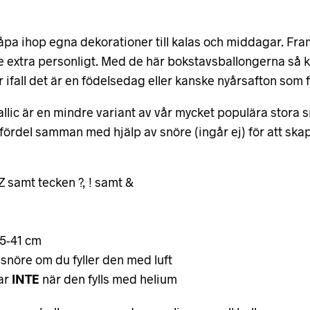
knåpa ihop egna dekorationer till kalas och middagar. Fr
ite extra personligt. Med de här bokstavsballongerna så k
fall det är en födelsedag eller kanske nyårsafton som f
llic är en mindre variant av vår mycket populära stora s
fördel samman med hjälp av snöre (ingår ej) för att ska
 Z samt tecken ?, ! samt &
35-41 cm
 snöre om du fyller den med luft
ar
INTE
när den fylls med helium