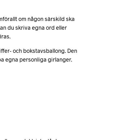
amförallt om någon särskild ska
an du skriva egna ord eller
iras.
iffer- och bokstavsballong. Den
pa egna personliga girlanger.