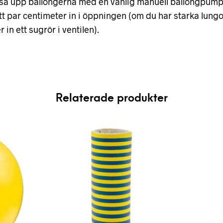
sa upp ballongerna med en vanlig manuell ballongpump e
ett par centimeter in i öppningen (om du har starka lungo
in ett sugrör i ventilen).
Relaterade produkter