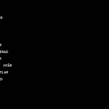
ER
R
ERAD
R
NYÅR
RYLAR
AD