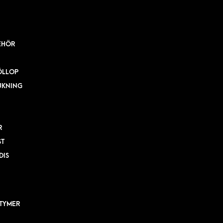
EHÖR
ÖLLOP
UKNING
R
ST
DIS
TYMER