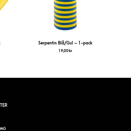
k
Serpentin Blå/Gul – 1-pack
19,00
kr
TER
DAG