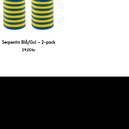
Serpentin Blå/Gul – 2-pack
29,00
kr