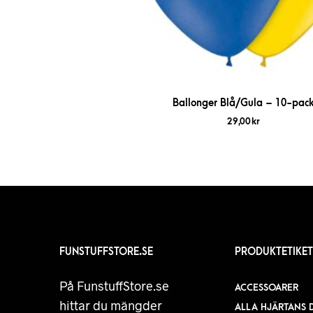
Ballonger Blå/Gula – 10-pac
29,00
kr
FUNSTUFFSTORE.SE
PRODUKTETIKET
På FunstuffStore.se
ACCESSOARER
hittar du mängder
ALLA HJÄRTANS 