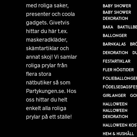
med roliga saker,
BABY SHOWER
BABY SHOWER
presenter och coola
DEKORATION
gadgets. Givetvis
BAKA
BAKTILLB
hittar du här t.ex.
BALLONGER
maskeradkläder,
BARNKALAS
BR
skämtartiklar och
DEKORATION
D
annat skoj! Vi samlar
FESTARTIKLAR
roliga prylar från
FLER HÖGTIDER
flera stora
FOLIEBALLONGE
nätbutiker så som
FÖDELSEDAGSFE
Partykungen.se. Hos
GIRLANGER
GO
oss hittar du helt
HALLOWEEN
enkelt alla roliga
HALLOWEEN
prylar på ett ställe!
DEKORATION
HALLOWEEN KOS
HEM & HUSHÅLL