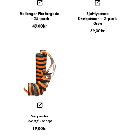
Ballonger Flerfärgade
Självlysande
– 25-pack
Drinkpinnar – 2-pack
Grön
49,00
kr
39,00
kr
Serpentin
Svart/Orange
19,00
kr