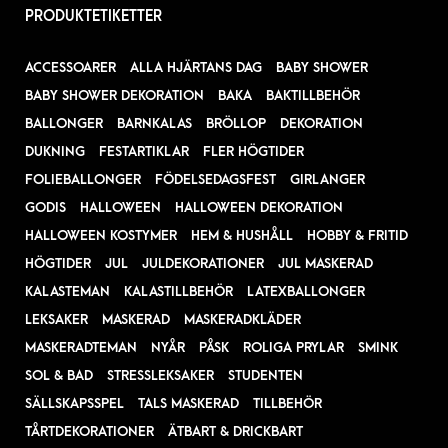
PRODUKTETIKETTER
ACCESSOARER
ALLA HJÄRTANS DAG
BABY SHOWER
BABY SHOWER DEKORATION
BAKA
BAKTILLBEHÖR
BALLONGER
BARNKALAS
BRÖLLOP
DEKORATION
DUKNING
FESTARTIKLAR
FLER HÖGTIDER
FOLIEBALLONGER
FÖDELSEDAGSFEST
GIRLANGER
GODIS
HALLOWEEN
HALLOWEEN DEKORATION
HALLOWEEN KOSTYMER
HEM & HUSHÅLL
HOBBY & FRITID
HÖGTIDER
JUL
JULDEKORATIONER
JUL MASKERAD
KALASTEMAN
KALASTILLBEHÖR
LATEXBALLONGER
LEKSAKER
MASKERAD
MASKERADKLÄDER
MASKERADTEMAN
NYÅR
PÅSK
ROLIGA PRYLAR
SMINK
SOL & BAD
STRESSLEKSAKER
STUDENTEN
SÄLLSKAPSSPEL
TALS MASKERAD
TILLBEHÖR
TÅRTDEKORATIONER
ÄTBART & DRICKBART