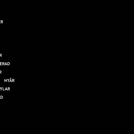
ER
R
ERAD
R
NYÅR
RYLAR
AD