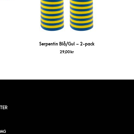
Serpentin Blå/Gul – 2-pack
29,00
kr
TER
DAG