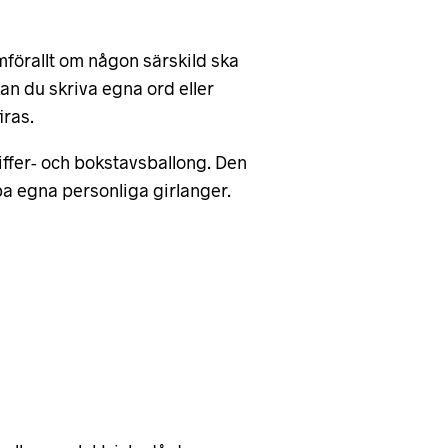
amförallt om någon särskild ska
an du skriva egna ord eller
iras.
iffer- och bokstavsballong. Den
pa egna personliga girlanger.