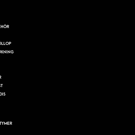
EHÖR
ÖLLOP
UKNING
R
ST
DIS
TYMER