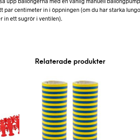
sa upp ballongerna med en vanlig manuell ballongpump e
ett par centimeter in i öppningen (om du har starka lungo
in ett sugrör i ventilen).
Relaterade produkter