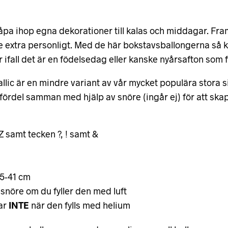
knåpa ihop egna dekorationer till kalas och middagar. Fr
ite extra personligt. Med de här bokstavsballongerna så k
fall det är en födelsedag eller kanske nyårsafton som f
llic är en mindre variant av vår mycket populära stora s
fördel samman med hjälp av snöre (ingår ej) för att ska
 Z samt tecken ?, ! samt &
35-41 cm
 snöre om du fyller den med luft
ar
INTE
när den fylls med helium