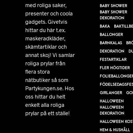
med roliga saker,
BABY SHOWER
BABY SHOWER
presenter och coola
DEKORATION
gadgets. Givetvis
BAKA
BAKTILLB
hittar du här t.ex.
BALLONGER
maskeradkläder,
BARNKALAS
BR
skämtartiklar och
DEKORATION
D
annat skoj! Vi samlar
FESTARTIKLAR
roliga prylar från
FLER HÖGTIDER
flera stora
FOLIEBALLONGE
nätbutiker så som
FÖDELSEDAGSFE
Partykungen.se. Hos
GIRLANGER
GO
oss hittar du helt
HALLOWEEN
enkelt alla roliga
HALLOWEEN
prylar på ett ställe!
DEKORATION
HALLOWEEN KOS
HEM & HUSHÅLL