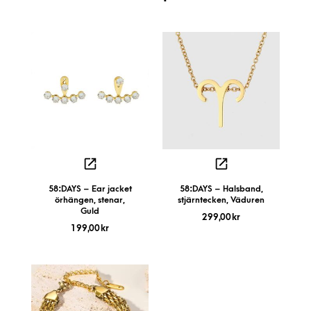
58:DAYS – Ear jacket
58:DAYS – Halsband,
örhängen, stenar,
stjärntecken, Väduren
Guld
299,00
kr
199,00
kr