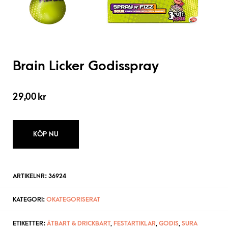
Brain Licker Godisspray
29,00
kr
KÖP NU
ARTIKELNR:
36924
KATEGORI:
OKATEGORISERAT
ETIKETTER:
ÄTBART & DRICKBART
,
FESTARTIKLAR
,
GODIS
,
SURA