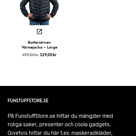
Batteridriven
Värmejacka – Large
699,00
kr
329,00
kr
FUNSTUFFSTORE.SE
På FunstuffStore.se hittar du mängder med
roliga saker, presenter och coola gadgets.
Givetvis hittar du här t.ex. maskeradkläder,