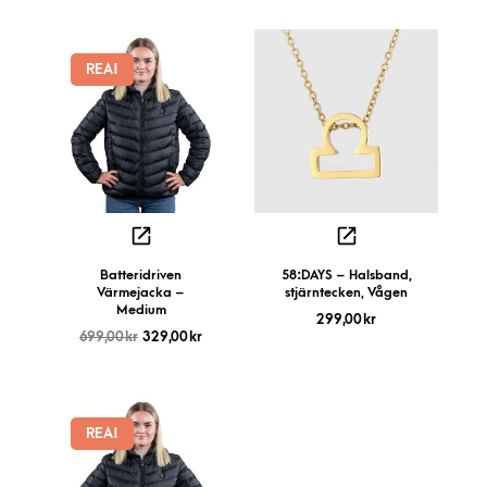
REA!
Batteridriven
58:DAYS – Halsband,
Värmejacka –
stjärntecken, Vågen
Medium
299,00
kr
699,00
kr
329,00
kr
REA!