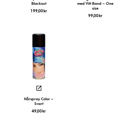
Blackout
med Vitt Band – One
size
199,00
kr
99,00
kr
Hårspray Color –
Svart
49,00
kr