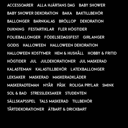
ACCESSOARER
ALLA HJÄRTANS DAG
BABY SHOWER
BABY SHOWER DEKORATION
BAKA
BAKTILLBEHÖR
BALLONGER
BARNKALAS
BRÖLLOP
DEKORATION
DUKNING
FESTARTIKLAR
FLER HÖGTIDER
FOLIEBALLONGER
FÖDELSEDAGSFEST
GIRLANGER
GODIS
HALLOWEEN
HALLOWEEN DEKORATION
HALLOWEEN KOSTYMER
HEM & HUSHÅLL
HOBBY & FRITID
HÖGTIDER
JUL
JULDEKORATIONER
JUL MASKERAD
KALASTEMAN
KALASTILLBEHÖR
LATEXBALLONGER
LEKSAKER
MASKERAD
MASKERADKLÄDER
MASKERADTEMAN
NYÅR
PÅSK
ROLIGA PRYLAR
SMINK
SOL & BAD
STRESSLEKSAKER
STUDENTEN
SÄLLSKAPSSPEL
TALS MASKERAD
TILLBEHÖR
TÅRTDEKORATIONER
ÄTBART & DRICKBART