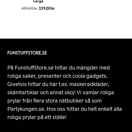
Large
699,00
kr
329,00
kr
FUNSTUFFSTORE.SE
På FunstuffStore.se hittar du mängder med
roliga saker, presenter och coola gadgets.
Givetvis hittar du här t.ex. maskeradkläder,
skämtartiklar och annat skoj! Vi samlar roliga
prylar från flera stora nätbutiker så som
Partykungen.se. Hos oss hittar du helt enkelt alla
roliga prylar på ett ställe!