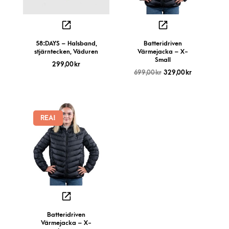
58:DAYS – Halsband,
Batteridriven
stjärntecken, Väduren
Värmejacka – X-
Small
299,00
kr
699,00
kr
329,00
kr
REA!
Batteridriven
Värmejacka – X-