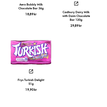
Aero Bubbly Milk
Chocolate Bar 36g
Cadbury Dairy Milk
18,89
kr
with Daim Chocolate
Bar 120g
29,89
kr
Frys Turkish Delight
51g
19,90
kr