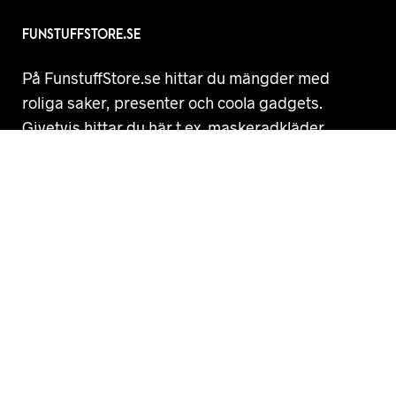
FUNSTUFFSTORE.SE
På FunstuffStore.se hittar du mängder med
roliga saker, presenter och coola gadgets.
Givetvis hittar du här t.ex. maskeradkläder,
skämtartiklar och annat skoj! Vi samlar roliga
prylar från flera stora nätbutiker så som
Partykungen.se. Hos oss hittar du helt enkelt alla
roliga prylar på ett ställe!
PRODUKTETIKETTER
ACCESSOARER
ALLA HJÄRTANS DAG
BABY SHOWER