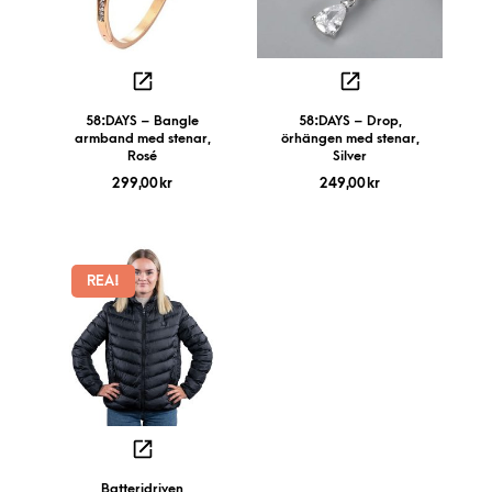
58:DAYS – Bangle
58:DAYS – Drop,
armband med stenar,
örhängen med stenar,
Rosé
Silver
299,00
kr
249,00
kr
REA!
Batteridriven