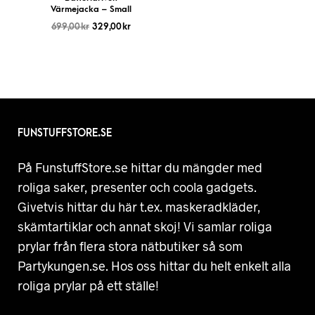
Värmejacka – Small
699,00
kr
329,00
kr
FUNSTUFFSTORE.SE
På FunstuffStore.se hittar du mängder med
roliga saker, presenter och coola gadgets.
Givetvis hittar du här t.ex. maskeradkläder,
skämtartiklar och annat skoj! Vi samlar roliga
prylar från flera stora nätbutiker så som
Partykungen.se. Hos oss hittar du helt enkelt alla
roliga prylar på ett ställe!