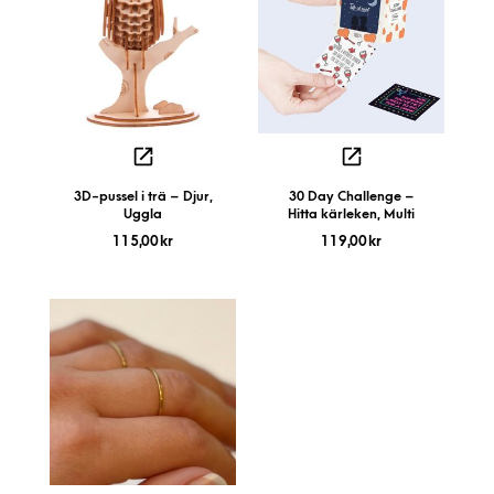
3D-pussel i trä – Djur,
30 Day Challenge –
Uggla
Hitta kärleken, Multi
115,00
kr
119,00
kr