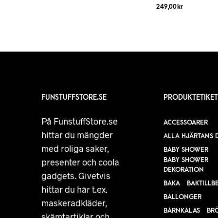
249,00
kr
FUNSTUFFSTORE.SE
PRODUKTETIKET
På FunstuffStore.se
ACCESSOARER
hittar du mängder
ALLA HJÄRTANS 
med roliga saker,
BABY SHOWER
BABY SHOWER
presenter och coola
DEKORATION
gadgets. Givetvis
BAKA
BAKTILLB
hittar du här t.ex.
BALLONGER
maskeradkläder,
BARNKALAS
BR
skämtartiklar och