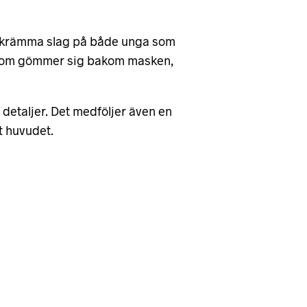
ll skrämma slag på både unga som
r som gömmer sig bakom masken,
etaljer. Det medföljer även en
t huvudet.