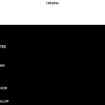
149,00
kr
TER
DAG
EHÖR
ÖLLOP