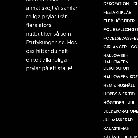
DEKORATION
D
annat skoj! Vi samlar
FESTARTIKLAR
roliga prylar från
FLER HÖGTIDER
flera stora
FOLIEBALLONGE
nätbutiker så som
FÖDELSEDAGSFE
Partykungen.se. Hos
GIRLANGER
GO
oss hittar du helt
HALLOWEEN
enkelt alla roliga
HALLOWEEN
prylar på ett ställe!
DEKORATION
HALLOWEEN KOS
HEM & HUSHÅLL
HOBBY & FRITID
HÖGTIDER
JUL
JULDEKORATION
JUL MASKERAD
KALASTEMAN
KALASTILLBEHÖR