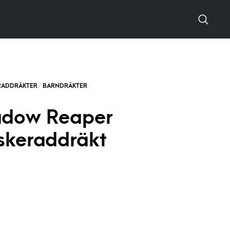
adow Reaper
skeraddräkt