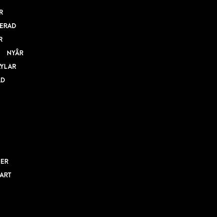
R
ERAD
R
NYÅR
RYLAR
AD
NER
BART