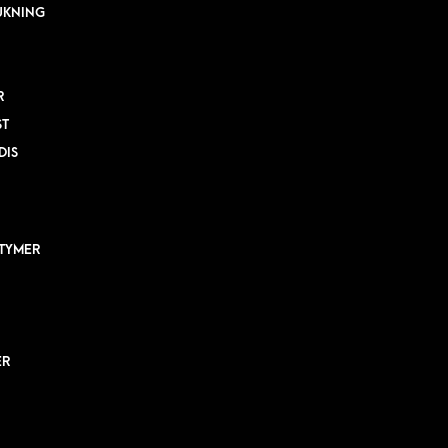
UKNING
R
ST
DIS
TYMER
ER