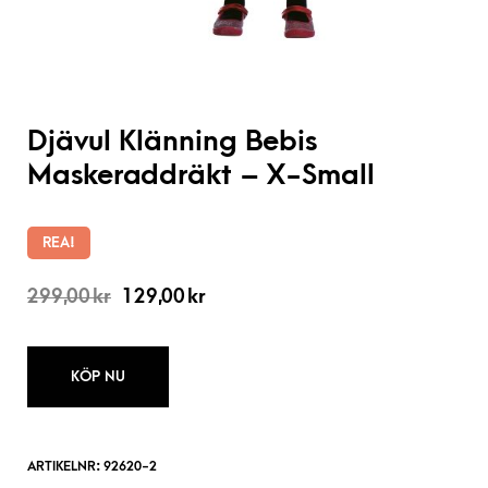
Djävul Klänning Bebis
Maskeraddräkt – X-Small
REA!
299,00
kr
129,00
kr
KÖP NU
ARTIKELNR:
92620-2