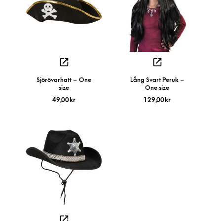
Sjörövarhatt – One
Lång Svart Peruk –
size
One size
49,00
kr
129,00
kr