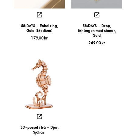
58:DAYS – Enkel ring,
58:DAYS – Drop,
Guld (Medium)
örhängen med stenar,
Guld
179,00
kr
249,00
kr
3D-pussel i trä – Djur,
Sjöhäst