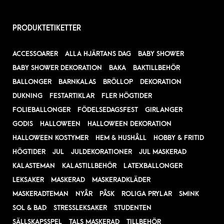
PRODUKTETIKETTER
ACCESSOARER
ALLA HJÄRTANS DAG
BABY SHOWER
BABY SHOWER DEKORATION
BAKA
BAKTILLBEHÖR
BALLONGER
BARNKALAS
BRÖLLOP
DEKORATION
DUKNING
FESTARTIKLAR
FLER HÖGTIDER
FOLIEBALLONGER
FÖDELSEDAGSFEST
GIRLANGER
GODIS
HALLOWEEN
HALLOWEEN DEKORATION
HALLOWEEN KOSTYMER
HEM & HUSHÅLL
HOBBY & FRITID
HÖGTIDER
JUL
JULDEKORATIONER
JUL MASKERAD
KALASTEMAN
KALASTILLBEHÖR
LATEXBALLONGER
LEKSAKER
MASKERAD
MASKERADKLÄDER
MASKERADTEMAN
NYÅR
PÅSK
ROLIGA PRYLAR
SMINK
SOL & BAD
STRESSLEKSAKER
STUDENTEN
SÄLLSKAPSSPEL
TALS MASKERAD
TILLBEHÖR