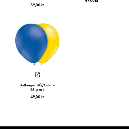
49,00
kr
39,00
kr
Ballonger Blå/Gula –
25-pack
49,00
kr