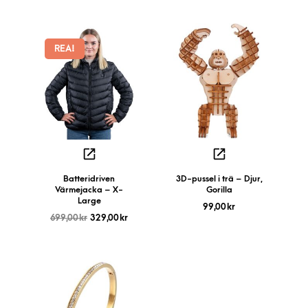
REA!
Batteridriven
3D-pussel i trä – Djur,
Värmejacka – X-
Gorilla
Large
99,00
kr
699,00
kr
329,00
kr