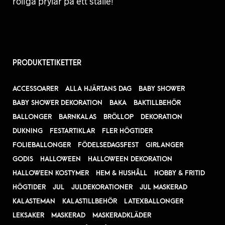
roliga prylar på ett ställe!
PRODUKTETIKETTER
ACCESSOARER
ALLA HJÄRTANS DAG
BABY SHOWER
BABY SHOWER DEKORATION
BAKA
BAKTILLBEHÖR
BALLONGER
BARNKALAS
BRÖLLOP
DEKORATION
DUKNING
FESTARTIKLAR
FLER HÖGTIDER
FOLIEBALLONGER
FÖDELSEDAGSFEST
GIRLANGER
GODIS
HALLOWEEN
HALLOWEEN DEKORATION
HALLOWEEN KOSTYMER
HEM & HUSHÅLL
HOBBY & FRITID
HÖGTIDER
JUL
JULDEKORATIONER
JUL MASKERAD
KALASTEMAN
KALASTILLBEHÖR
LATEXBALLONGER
LEKSAKER
MASKERAD
MASKERADKLÄDER