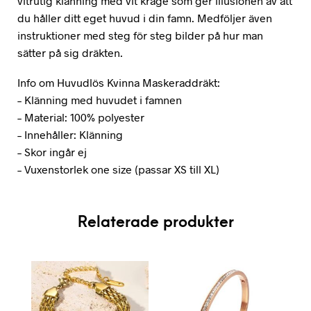
vitrutig klänning med vit krage som ger illusionen av att
du håller ditt eget huvud i din famn. Medföljer även
instruktioner med steg för steg bilder på hur man
sätter på sig dräkten.
Info om Huvudlös Kvinna Maskeraddräkt:
– Klänning med huvudet i famnen
– Material: 100% polyester
– Innehåller: Klänning
– Skor ingår ej
– Vuxenstorlek one size (passar XS till XL)
Relaterade produkter