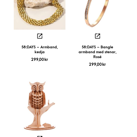
58:DAYS – Armband,
58:DAYS – Bangle
kedja
armband med stenar,
Rosé
299,00
kr
299,00
kr