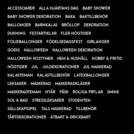
ACCESSOARER
ALLA HJÄRTANS DAG
BABY SHOWER
BABY SHOWER DEKORATION
BAKA
BAKTILLBEHÖR
BALLONGER
BARNKALAS
BRÖLLOP
DEKORATION
DUKNING
FESTARTIKLAR
FLER HÖGTIDER
FOLIEBALLONGER
FÖDELSEDAGSFEST
GIRLANGER
GODIS
HALLOWEEN
HALLOWEEN DEKORATION
HALLOWEEN KOSTYMER
HEM & HUSHÅLL
HOBBY & FRITID
HÖGTIDER
JUL
JULDEKORATIONER
JUL MASKERAD
KALASTEMAN
KALASTILLBEHÖR
LATEXBALLONGER
LEKSAKER
MASKERAD
MASKERADKLÄDER
MASKERADTEMAN
NYÅR
PÅSK
ROLIGA PRYLAR
SMINK
SOL & BAD
STRESSLEKSAKER
STUDENTEN
SÄLLSKAPSSPEL
TALS MASKERAD
TILLBEHÖR
TÅRTDEKORATIONER
ÄTBART & DRICKBART