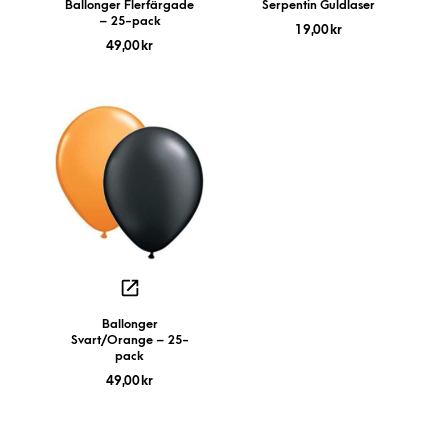
Ballonger Flerfärgade
Serpentin Guldlaser
– 25-pack
19,00
kr
49,00
kr
Ballonger
Svart/Orange – 25-
pack
49,00
kr