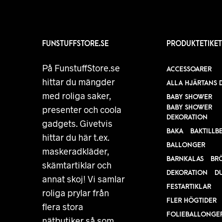
FUNSTUFFSTORE.SE
PRODUKTETIKET
På FunstuffStore.se
ACCESSOARER
hittar du mängder
ALLA HJÄRTANS 
med roliga saker,
BABY SHOWER
BABY SHOWER
presenter och coola
DEKORATION
gadgets. Givetvis
BAKA
BAKTILLB
hittar du här t.ex.
BALLONGER
maskeradkläder,
BARNKALAS
BR
skämtartiklar och
DEKORATION
D
annat skoj! Vi samlar
FESTARTIKLAR
roliga prylar från
FLER HÖGTIDER
flera stora
FOLIEBALLONGE
nätbutiker så som