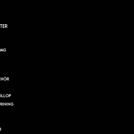
TER
DAG
EHÖR
ÖLLOP
UKNING
R