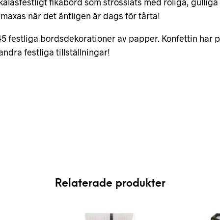
 kalasfestligt fikabord som strösslats med roliga, gullig
axas när det äntligen är dags för tårta!
 45 festliga bordsdekorationer av papper. Konfettin har
dra festliga tillställningar!
Relaterade produkter