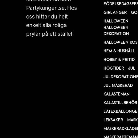
FÖDELSEDAGSFE
Partykungen.se. Hos
GIRLANGER
GO
oss hittar du helt
HALLOWEEN
enkelt alla roliga
HALLOWEEN
prylar på ett ställe!
DEKORATION
HALLOWEEN KOS
HEM & HUSHÅLL
HOBBY & FRITID
HÖGTIDER
JUL
JULDEKORATION
JUL MASKERAD
KALASTEMAN
KALASTILLBEHÖR
LATEXBALLONGE
LEKSAKER
MASK
MASKERADKLÄDE
MASKERADTEMAN