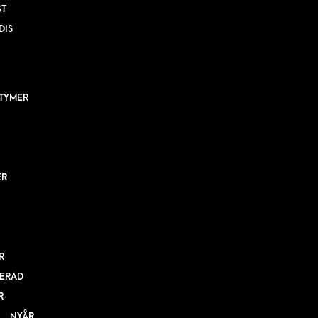
ST
DIS
TYMER
ER
R
ERAD
R
NYÅR