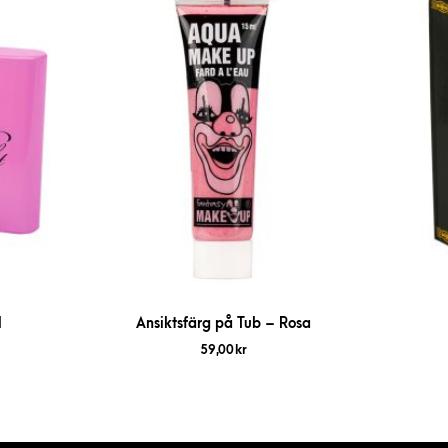
l
Ansiktsfärg på Tub – Rosa
59,00
kr