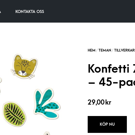
A
KONTAKTA OSS
Konfetti
– 45-pa
29,00
kr
KÖP NU