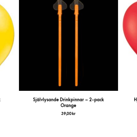
k
Självlysande Drinkpinnar – 2-pack
H
Orange
39,00
kr