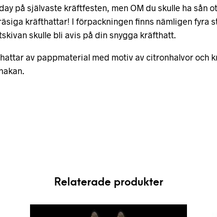
r day på självaste kräftfesten, men OM du skulle ha sån o
räsiga kräfthattar! I förpackningen finns nämligen fyra s
kivan skulle bli avis på din snygga kräfthatt.
tyhattar av pappmaterial med motiv av citronhalvor och kr
 hakan.
Relaterade produkter