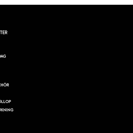
TER
DAG
EHÖR
ÖLLOP
UKNING