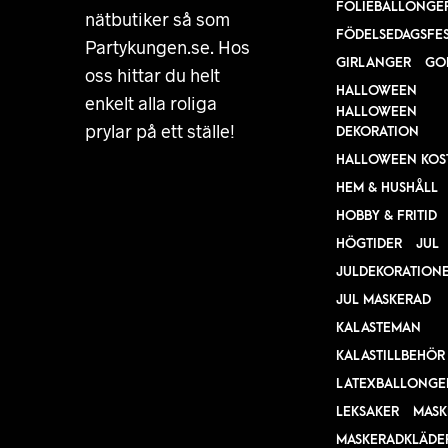
FOLIEBALLONGE
nätbutiker så som
FÖDELSEDAGSFE
Partykungen.se. Hos
GIRLANGER
GO
oss hittar du helt
HALLOWEEN
enkelt alla roliga
HALLOWEEN
prylar på ett ställe!
DEKORATION
HALLOWEEN KOS
HEM & HUSHÅLL
HOBBY & FRITID
HÖGTIDER
JUL
JULDEKORATION
JUL MASKERAD
KALASTEMAN
KALASTILLBEHÖR
LATEXBALLONGE
LEKSAKER
MASK
MASKERADKLÄDE