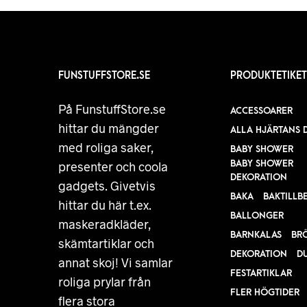
FUNSTUFFSTORE.SE
PRODUKTETIKET
På FunstuffStore.se
ACCESSOARER
hittar du mängder
ALLA HJÄRTANS 
med roliga saker,
BABY SHOWER
BABY SHOWER
presenter och coola
DEKORATION
gadgets. Givetvis
BAKA
BAKTILLB
hittar du här t.ex.
BALLONGER
maskeradkläder,
BARNKALAS
BR
skämtartiklar och
DEKORATION
D
annat skoj! Vi samlar
FESTARTIKLAR
roliga prylar från
FLER HÖGTIDER
flera stora