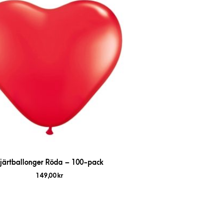
järtballonger Röda – 100-pack
149,00
kr