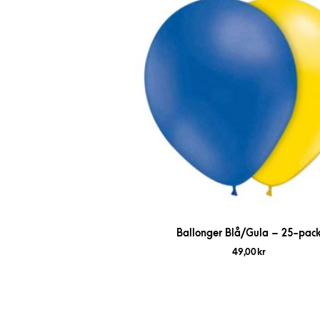
Ballonger Blå/Gula – 25-pac
49,00
kr