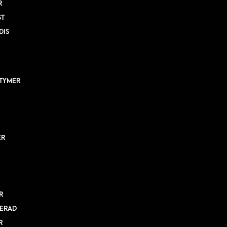
R
ST
DIS
TYMER
ER
R
ERAD
R