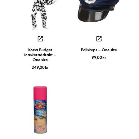
Kossa Budget
Poliskeps – One size
Maskeraddräkt –
99,00
kr
One size
249,00
kr