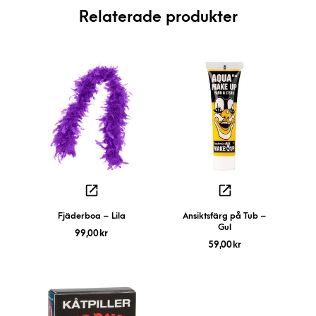
Relaterade produkter
Fjäderboa – Lila
Ansiktsfärg på Tub –
Gul
99,00
kr
59,00
kr