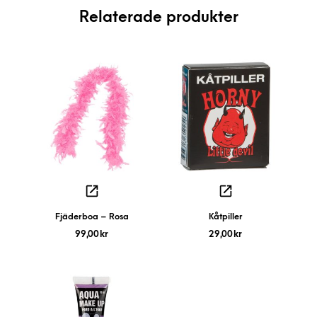
Relaterade produkter
Fjäderboa – Rosa
Kåtpiller
99,00
kr
29,00
kr