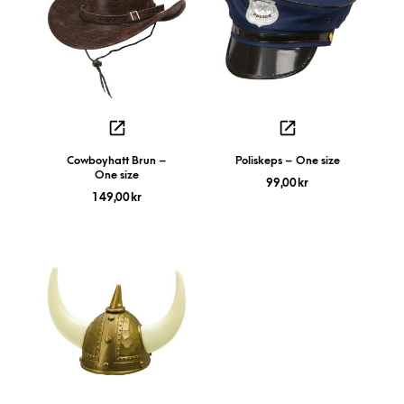
Cowboyhatt Brun –
Poliskeps – One size
One size
99,00
kr
149,00
kr