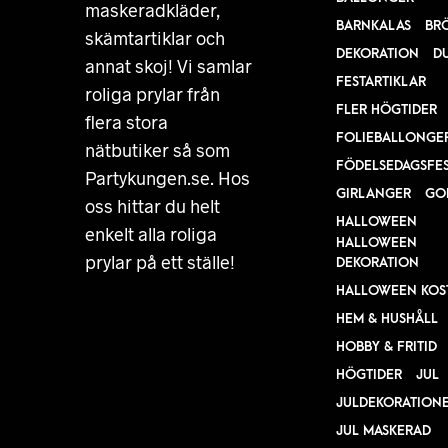
maskeradkläder,
BARNKALAS
BR
skämtartiklar och
DEKORATION
D
annat skoj! Vi samlar
FESTARTIKLAR
roliga prylar från
FLER HÖGTIDER
flera stora
FOLIEBALLONGE
nätbutiker så som
FÖDELSEDAGSFE
Partykungen.se. Hos
GIRLANGER
GO
oss hittar du helt
HALLOWEEN
enkelt alla roliga
HALLOWEEN
prylar på ett ställe!
DEKORATION
HALLOWEEN KOS
HEM & HUSHÅLL
HOBBY & FRITID
HÖGTIDER
JUL
JULDEKORATION
JUL MASKERAD