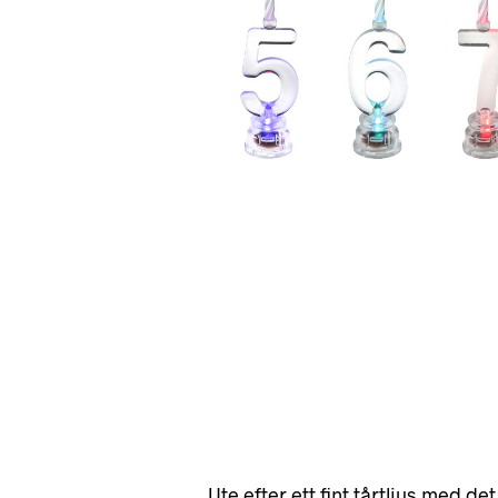
Ute efter ett fint tårtljus med de