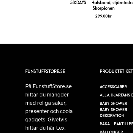
58:DAYS – Halsband, stjärntecke
Skorpionen
299,00
kr
FUNSTUFFSTORE.SE
PRODUKTETIKET
På FunstuffStore.se
ACCESSOARER
hittar du mängder
ALLA HJÄRTANS 
med roliga saker,
BABY SHOWER
BABY SHOWER
presenter och coola
DEKORATION
gadgets. Givetvis
BAKA
BAKTILLB
hittar du här t.ex.
BALLONGER