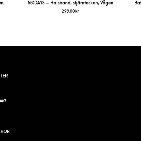
n,
58:DAYS – Halsband, stjärntecken, Vågen
Ba
299,00
kr
TER
DAG
EHÖR