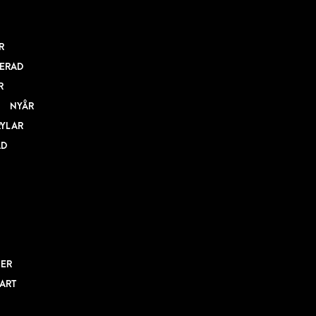
R
ERAD
R
NYÅR
RYLAR
AD
NER
BART