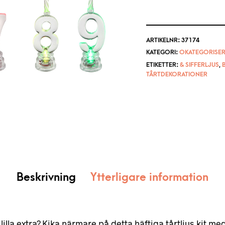
ARTIKELNR:
37174
KATEGORI:
OKATEGORISER
ETIKETTER:
& SIFFERLJUS
,
TÅRTDEKORATIONER
Beskrivning
Ytterligare information
t lilla extra? Kika närmare på detta häftiga tårtljus kit m