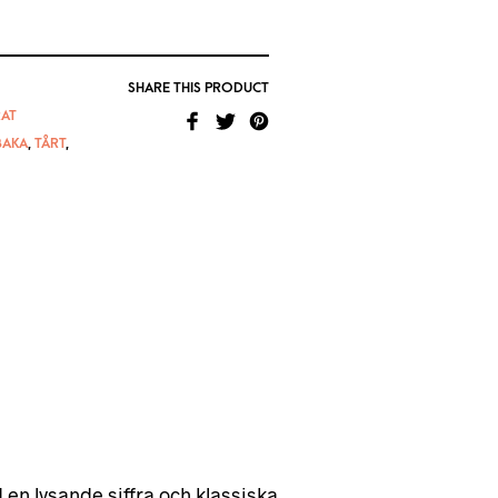
SHARE THIS PRODUCT
AT
BAKA
,
TÅRT
,
ed en lysande siffra och klassiska