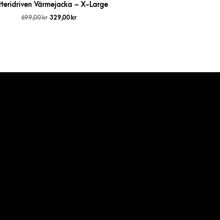
tteridriven Värmejacka – X-Large
699,00
kr
329,00
kr