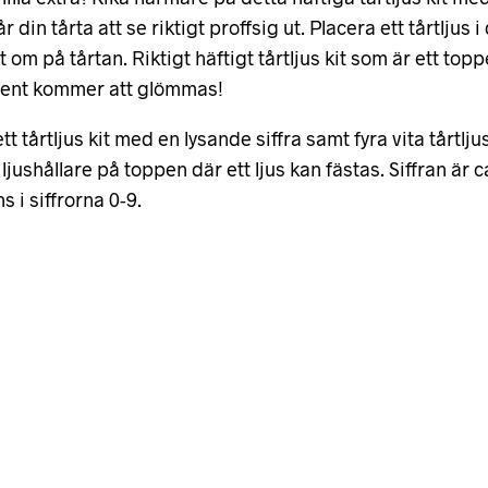
r din tårta att se riktigt proffsig ut. Placera ett tårtljus
om på tårtan. Riktigt häftigt tårtljus kit som är ett top
m sent kommer att glömmas!
t tårtljus kit med en lysande siffra samt fyra vita tårtljus
jushållare på toppen där ett ljus kan fästas. Siffran är c
s i siffrorna 0-9.