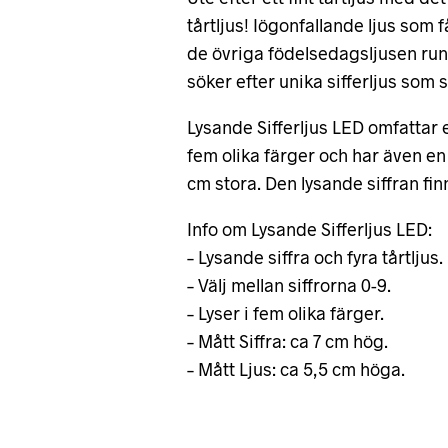
tårtljus! Iögonfallande ljus som få
de övriga födelsedagsljusen runt 
söker efter unika sifferljus so
Lysande Sifferljus LED omfattar et
fem olika färger och har även en l
cm stora. Den lysande siffran finn
Info om Lysande Sifferljus LED:
– Lysande siffra och fyra tårtljus.
– Välj mellan siffrorna 0-9.
– Lyser i fem olika färger.
– Mått Siffra: ca 7 cm hög.
– Mått Ljus: ca 5,5 cm höga.