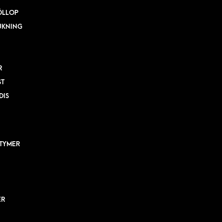
ÖLLOP
UKNING
R
ST
DIS
TYMER
ER