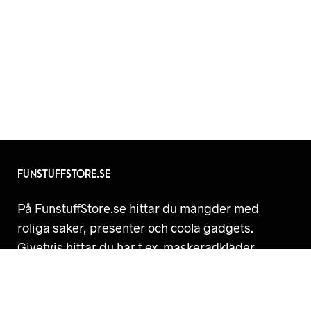
FUNSTUFFSTORE.SE
På FunstuffStore.se hittar du mängder med
roliga saker, presenter och coola gadgets.
Givetvis hittar du här t.ex. maskeradkläder,
skämtartiklar och annat skoj! Vi samlar roliga
prylar från flera stora nätbutiker så som
Partykungen.se. Hos oss hittar du helt enkelt alla