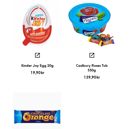
Kinder Joy Egg 20g
Cadbury Roses Tub
550g
19,90
kr
139,90
kr