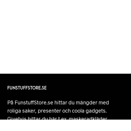
FUNSTUFFSTORE.SE
På FunstuffStore.se hittar du mängder med
roliga saker, presenter och coola gadgets.
Givetvis hittar du här t.ex. maskeradkläder,
skämtartiklar och annat skoj! Vi samlar roliga