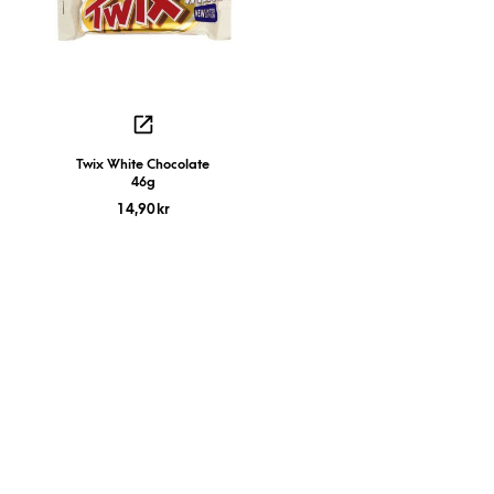
Twix White Chocolate
46g
14,90
kr