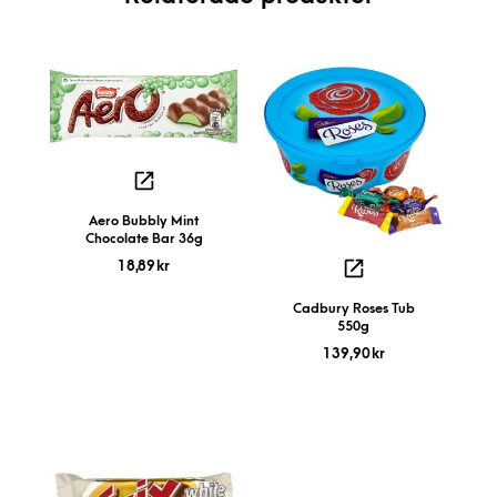
Aero Bubbly Mint
Chocolate Bar 36g
18,89
kr
Cadbury Roses Tub
550g
139,90
kr