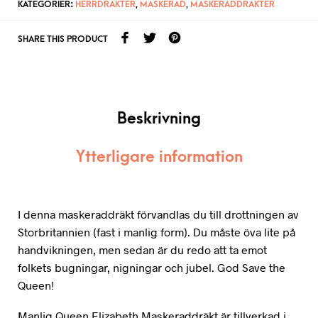
KATEGORIER:
HERRDRÄKTER
,
MASKERAD
,
MASKERADDRÄKTER
SHARE THIS PRODUCT
Beskrivning
Ytterligare information
I denna maskeraddräkt förvandlas du till drottningen av
Storbritannien (fast i manlig form). Du måste öva lite på
handvikningen, men sedan är du redo att ta emot
folkets bugningar, nigningar och jubel. God Save the
Queen!
Manlig Queen Elizabeth Maskeraddräkt är tillverkad i