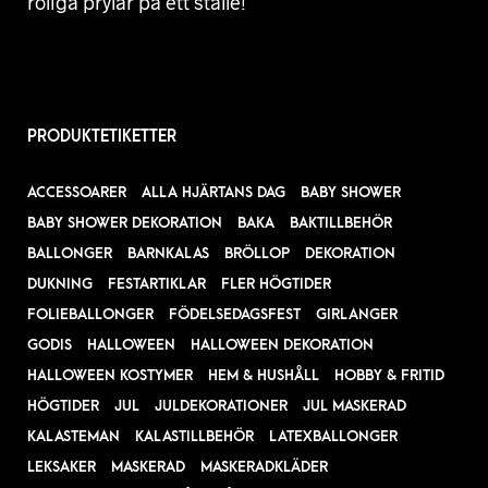
roliga prylar på ett ställe!
PRODUKTETIKETTER
ACCESSOARER
ALLA HJÄRTANS DAG
BABY SHOWER
BABY SHOWER DEKORATION
BAKA
BAKTILLBEHÖR
BALLONGER
BARNKALAS
BRÖLLOP
DEKORATION
DUKNING
FESTARTIKLAR
FLER HÖGTIDER
FOLIEBALLONGER
FÖDELSEDAGSFEST
GIRLANGER
GODIS
HALLOWEEN
HALLOWEEN DEKORATION
HALLOWEEN KOSTYMER
HEM & HUSHÅLL
HOBBY & FRITID
HÖGTIDER
JUL
JULDEKORATIONER
JUL MASKERAD
KALASTEMAN
KALASTILLBEHÖR
LATEXBALLONGER
LEKSAKER
MASKERAD
MASKERADKLÄDER