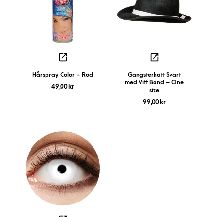
Hårspray Color – Röd
Gangsterhatt Svart
med Vitt Band – One
49,00
kr
size
99,00
kr