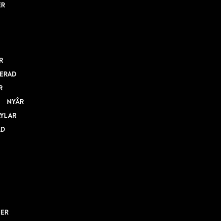
ER
R
ERAD
R
NYÅR
RYLAR
AD
NER