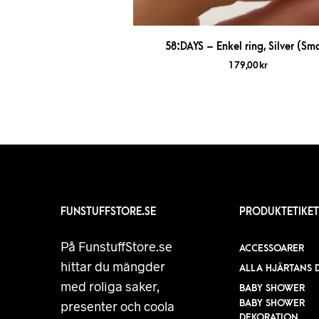
58:DAYS – Enkel ring, Silver (Sma
179,00
kr
FUNSTUFFSTORE.SE
PRODUKTETIKET
På FunstuffStore.se
ACCESSOARER
hittar du mängder
ALLA HJÄRTANS 
med roliga saker,
BABY SHOWER
BABY SHOWER
presenter och coola
DEKORATION