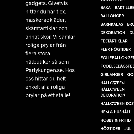
gadgets. Givetvis
BAKA
BAKTILLB
hittar du här t.ex.
BALLONGER
maskeradkläder,
BARNKALAS
BR
skämtartiklar och
DEKORATION
D
annat skoj! Vi samlar
FESTARTIKLAR
roliga prylar från
FLER HÖGTIDER
flera stora
FOLIEBALLONGE
nätbutiker så som
FÖDELSEDAGSFE
Partykungen.se. Hos
GIRLANGER
GO
oss hittar du helt
HALLOWEEN
enkelt alla roliga
HALLOWEEN
prylar på ett ställe!
DEKORATION
HALLOWEEN KOS
HEM & HUSHÅLL
HOBBY & FRITID
HÖGTIDER
JUL