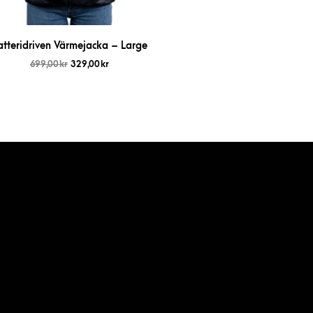
atteridriven Värmejacka – Large
699,00
kr
329,00
kr