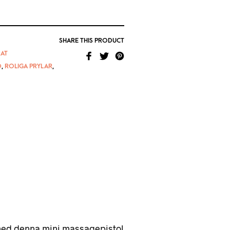
SHARE THIS PRODUCT
AT
D
,
ROLIGA PRYLAR
,
med denna mini massagepistol.