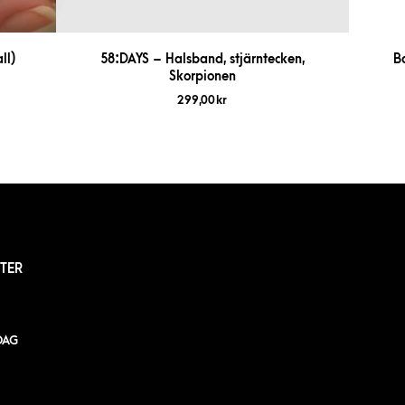
ll)
58:DAYS – Halsband, stjärntecken,
B
Skorpionen
299,00
kr
TER
DAG