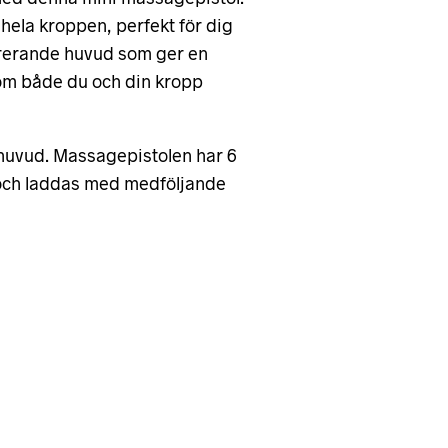
ela kroppen, perfekt för dig
vibrerande huvud som ger en
som både du och din kropp
 huvud. Massagepistolen har 6
or och laddas med medföljande