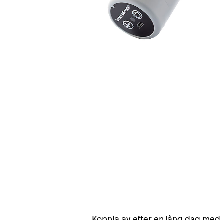
Koppla av efter en lång dag me