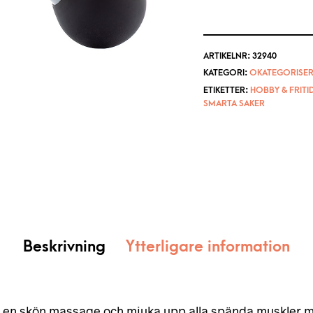
ARTIKELNR:
32940
KATEGORI:
OKATEGORISER
ETIKETTER:
HOBBY & FRITI
SMARTA SAKER
Beskrivning
Ytterligare information
d en skön massage och mjuka upp alla spända muskler 