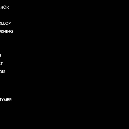
EHÖR
ÖLLOP
UKNING
R
ST
DIS
TYMER