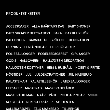
PRODUKTETIKETTER
ACCESSOARER
ALLA HJÄRTANS DAG
BABY SHOWER
BABY SHOWER DEKORATION
BAKA
BAKTILLBEHÖR
BALLONGER
BARNKALAS
BRÖLLOP
DEKORATION
DUKNING
FESTARTIKLAR
FLER HÖGTIDER
FOLIEBALLONGER
FÖDELSEDAGSFEST
GIRLANGER
GODIS
HALLOWEEN
HALLOWEEN DEKORATION
HALLOWEEN KOSTYMER
HEM & HUSHÅLL
HOBBY & FRITID
HÖGTIDER
JUL
JULDEKORATIONER
JUL MASKERAD
KALASTEMAN
KALASTILLBEHÖR
LATEXBALLONGER
LEKSAKER
MASKERAD
MASKERADKLÄDER
MASKERADTEMAN
NYÅR
PÅSK
ROLIGA PRYLAR
SMINK
SOL & BAD
STRESSLEKSAKER
STUDENTEN
SÄLLSKAPSSPEL
TALS MASKERAD
TILLBEHÖR