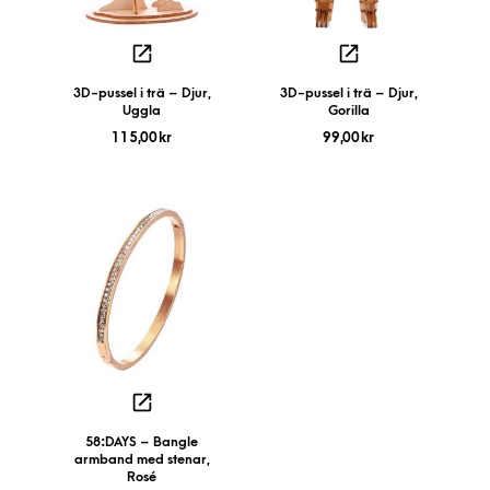
3D-pussel i trä – Djur,
3D-pussel i trä – Djur,
Uggla
Gorilla
115,00
kr
99,00
kr
58:DAYS – Bangle
armband med stenar,
Rosé