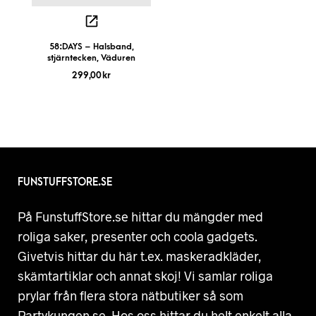
58:DAYS – Halsband,
stjärntecken, Väduren
299,00
kr
FUNSTUFFSTORE.SE
På FunstuffStore.se hittar du mängder med
roliga saker, presenter och coola gadgets.
Givetvis hittar du här t.ex. maskeradkläder,
skämtartiklar och annat skoj! Vi samlar roliga
prylar från flera stora nätbutiker så som
Partykungen.se. Hos oss hittar du helt enkelt alla