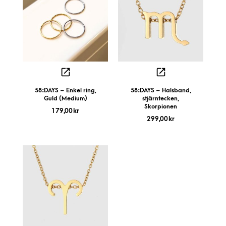
58:DAYS – Enkel ring,
58:DAYS – Halsband,
Guld (Medium)
stjärntecken,
Skorpionen
179,00
kr
299,00
kr