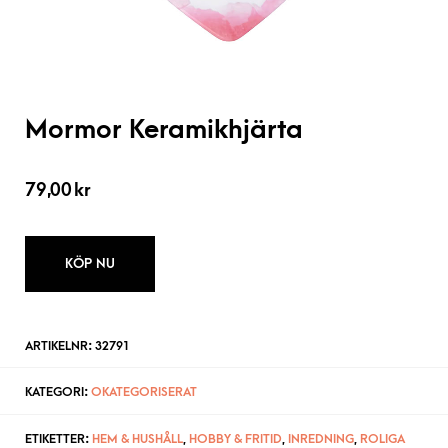
Mormor Keramikhjärta
79,00
kr
KÖP NU
ARTIKELNR:
32791
KATEGORI:
OKATEGORISERAT
ETIKETTER:
HEM & HUSHÅLL
,
HOBBY & FRITID
,
INREDNING
,
ROLIGA