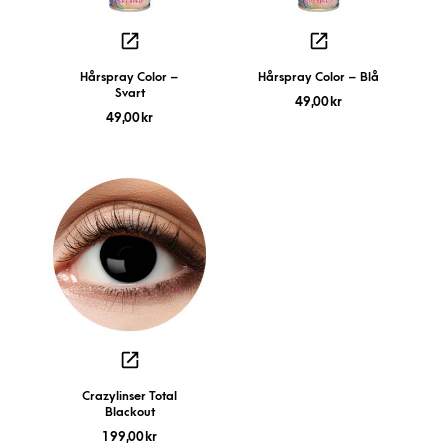
Hårspray Color –
Hårspray Color – Blå
Svart
49,00
kr
49,00
kr
Crazylinser Total
Blackout
199,00
kr