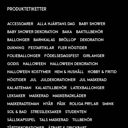
PRODUKTETIKETTER
ACCESSOARER
ALLA HJÄRTANS DAG
BABY SHOWER
BABY SHOWER DEKORATION
BAKA
BAKTILLBEHÖR
BALLONGER
BARNKALAS
BRÖLLOP
DEKORATION
DUKNING
FESTARTIKLAR
FLER HÖGTIDER
FOLIEBALLONGER
FÖDELSEDAGSFEST
GIRLANGER
GODIS
HALLOWEEN
HALLOWEEN DEKORATION
HALLOWEEN KOSTYMER
HEM & HUSHÅLL
HOBBY & FRITID
HÖGTIDER
JUL
JULDEKORATIONER
JUL MASKERAD
KALASTEMAN
KALASTILLBEHÖR
LATEXBALLONGER
LEKSAKER
MASKERAD
MASKERADKLÄDER
MASKERADTEMAN
NYÅR
PÅSK
ROLIGA PRYLAR
SMINK
SOL & BAD
STRESSLEKSAKER
STUDENTEN
SÄLLSKAPSSPEL
TALS MASKERAD
TILLBEHÖR
TÅRTDEKORATIONER
ÄTBART & DRICKBART