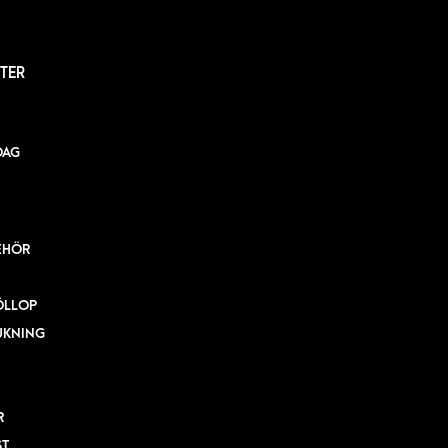
TER
DAG
EHÖR
ÖLLOP
UKNING
R
ST