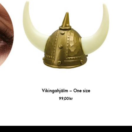
Vikingahjälm – One size
99,00
kr