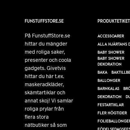
FUNSTUFFSTORE.SE
PRODUKTETIKET
På FunstuffStore.se
ACCESSOARER
hittar du mängder
ALLA HJÄRTANS 
med roliga saker,
BABY SHOWER
BABY SHOWER
presenter och coola
DEKORATION
gadgets. Givetvis
BAKA
BAKTILLB
hittar du här t.ex.
BALLONGER
maskeradkläder,
BARNKALAS
BR
skämtartiklar och
DEKORATION
D
annat skoj! Vi samlar
FESTARTIKLAR
roliga prylar från
FLER HÖGTIDER
flera stora
FOLIEBALLONGE
nätbutiker så som
FÖDELSEDAGSFE