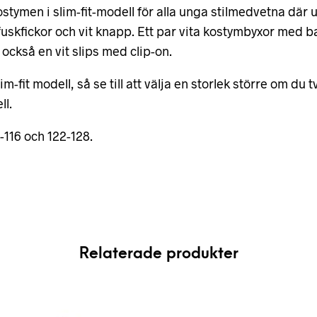
tymen i slim-fit-modell för alla unga stilmedvetna där 
fuskfickor och vit knapp. Ett par vita kostymbyxor med b
ckså en vit slips med clip-on.
-fit modell, så se till att välja en storlek större om du t
ll.
0-116 och 122-128.
Relaterade produkter