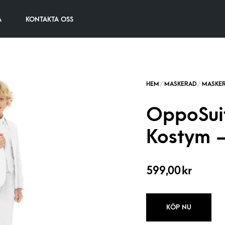
A
KONTAKTA OSS
OppoSuit
Kostym 
599,00
kr
KÖP NU