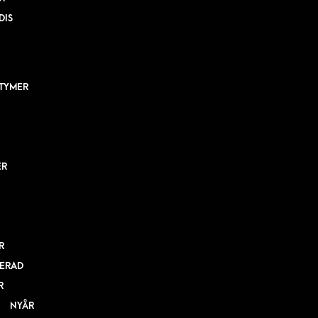
DIS
TYMER
ER
R
ERAD
R
NYÅR