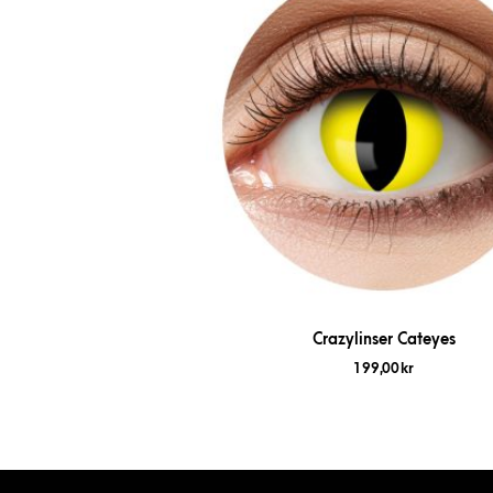
Crazylinser Cateyes
199,00
kr