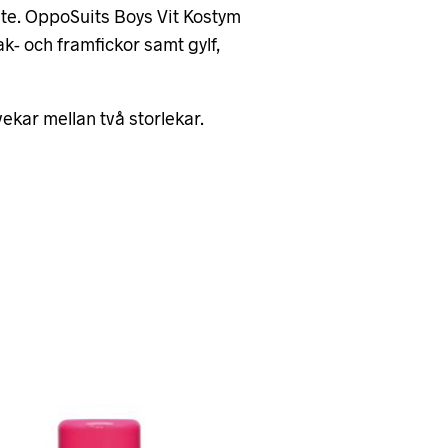
ute. OppoSuits Boys Vit Kostym
ak- och framfickor samt gylf,
vekar mellan två storlekar.