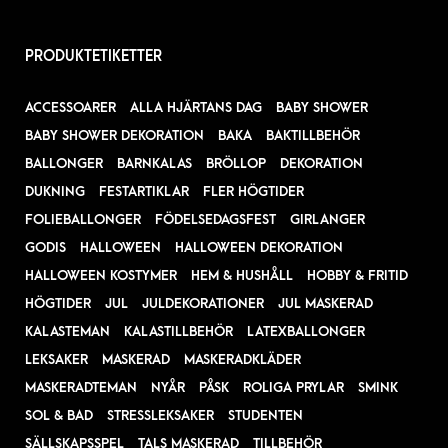
PRODUKTETIKETTER
ACCESSOARER
ALLA HJÄRTANS DAG
BABY SHOWER
BABY SHOWER DEKORATION
BAKA
BAKTILLBEHÖR
BALLONGER
BARNKALAS
BRÖLLOP
DEKORATION
DUKNING
FESTARTIKLAR
FLER HÖGTIDER
FOLIEBALLONGER
FÖDELSEDAGSFEST
GIRLANGER
GODIS
HALLOWEEN
HALLOWEEN DEKORATION
HALLOWEEN KOSTYMER
HEM & HUSHÅLL
HOBBY & FRITID
HÖGTIDER
JUL
JULDEKORATIONER
JUL MASKERAD
KALASTEMAN
KALASTILLBEHÖR
LATEXBALLONGER
LEKSAKER
MASKERAD
MASKERADKLÄDER
MASKERADTEMAN
NYÅR
PÅSK
ROLIGA PRYLAR
SMINK
SOL & BAD
STRESSLEKSAKER
STUDENTEN
SÄLLSKAPSSPEL
TALS MASKERAD
TILLBEHÖR