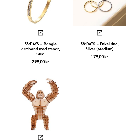
58:DAYS – Bangle
58:DAYS – Enkel ring,
armband med stenar,
Silver (Medium)
Guld
179,00
kr
299,00
kr