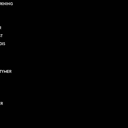
UKNING
R
ST
DIS
TYMER
ER