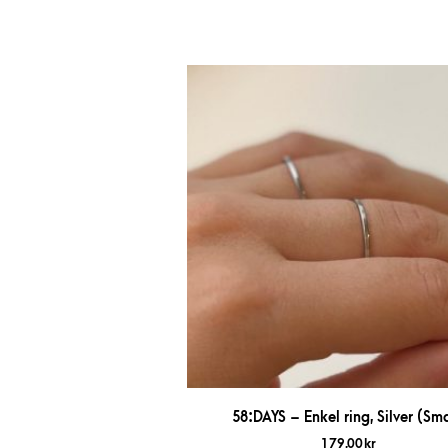
58:DAYS – Enkel ring, Silver (Sma
179,00
kr