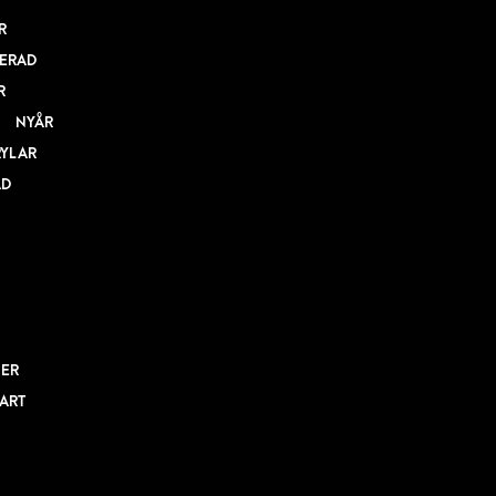
R
ERAD
R
NYÅR
RYLAR
AD
NER
BART