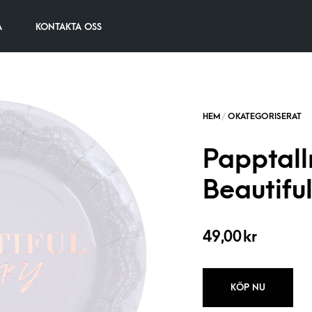
A
KONTAKTA OSS
Papptall
Beautifu
49,00
kr
KÖP NU