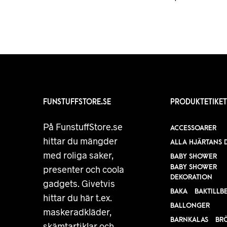
FUNSTUFFSTORE.SE
PRODUKTETIKET
På FunstuffStore.se
ACCESSOARER
hittar du mängder
ALLA HJÄRTANS 
med roliga saker,
BABY SHOWER
BABY SHOWER
presenter och coola
DEKORATION
gadgets. Givetvis
BAKA
BAKTILLB
hittar du här t.ex.
BALLONGER
maskeradkläder,
BARNKALAS
BR
skämtartiklar och