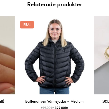
Relaterade produkter
REA!
ll)
Batteridriven Värmejacka – Medium
58:
699,00
kr
329,00
kr