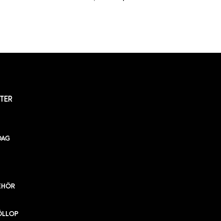
TER
DAG
EHÖR
ÖLLOP