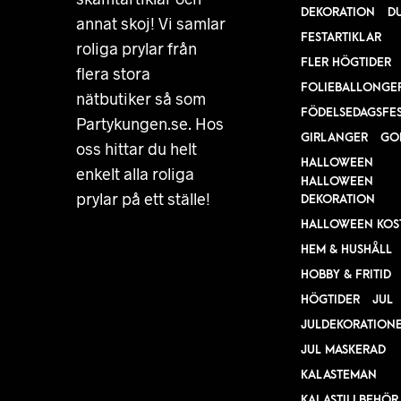
DEKORATION
D
annat skoj! Vi samlar
FESTARTIKLAR
roliga prylar från
FLER HÖGTIDER
flera stora
FOLIEBALLONGE
nätbutiker så som
FÖDELSEDAGSFE
Partykungen.se. Hos
GIRLANGER
GO
oss hittar du helt
HALLOWEEN
enkelt alla roliga
HALLOWEEN
prylar på ett ställe!
DEKORATION
HALLOWEEN KOS
HEM & HUSHÅLL
HOBBY & FRITID
HÖGTIDER
JUL
JULDEKORATION
JUL MASKERAD
KALASTEMAN
KALASTILLBEHÖR