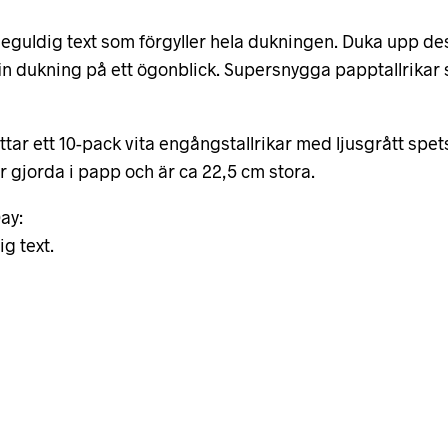
eguldig text som förgyller hela dukningen. Duka upp des
fin dukning på ett ögonblick. Supersnygga papptallrikar s
ttar ett 10-pack vita engångstallrikar med ljusgrått sp
 är gjorda i papp och är ca 22,5 cm stora.
ay:
g text.