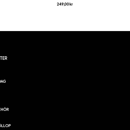
249,00
kr
TER
DAG
EHÖR
ÖLLOP