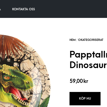
A
KONTAKTA OSS
Papptall
Dinosaur
59,00
kr
KÖP NU