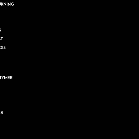
UKNING
R
ST
DIS
TYMER
ER