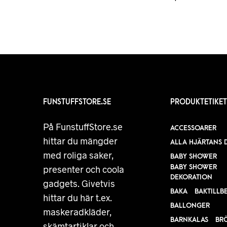
FUNSTUFFSTORE.SE
PRODUKTETIKET
På FunstuffStore.se
ACCESSOARER
hittar du mängder
ALLA HJÄRTANS 
med roliga saker,
BABY SHOWER
BABY SHOWER
presenter och coola
DEKORATION
gadgets. Givetvis
BAKA
BAKTILLB
hittar du här t.ex.
BALLONGER
maskeradkläder,
BARNKALAS
BR
skämtartiklar och