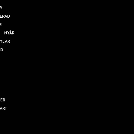
R
ERAD
R
NYÅR
RYLAR
AD
NER
BART