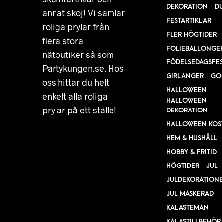
DEKORATION
D
annat skoj! Vi samlar
FESTARTIKLAR
roliga prylar från
FLER HÖGTIDER
flera stora
FOLIEBALLONGE
nätbutiker så som
FÖDELSEDAGSFE
Partykungen.se. Hos
GIRLANGER
GO
oss hittar du helt
HALLOWEEN
enkelt alla roliga
HALLOWEEN
prylar på ett ställe!
DEKORATION
HALLOWEEN KOS
HEM & HUSHÅLL
HOBBY & FRITID
HÖGTIDER
JUL
JULDEKORATION
JUL MASKERAD
KALASTEMAN
KALASTILLBEHÖR