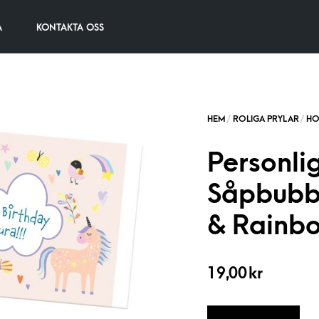
A
KONTAKTA OSS
Personlig
Såpbubbl
& Rainb
19,00
kr