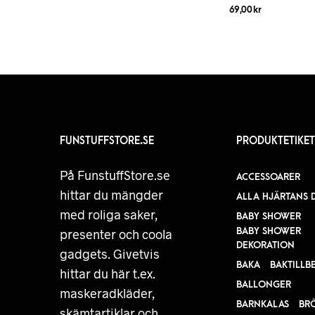
69,00
kr
FUNSTUFFSTORE.SE
PRODUKTETIKET
På FunstuffStore.se
ACCESSOARER
hittar du mängder
ALLA HJÄRTANS 
med roliga saker,
BABY SHOWER
BABY SHOWER
presenter och coola
DEKORATION
gadgets. Givetvis
BAKA
BAKTILLB
hittar du här t.ex.
BALLONGER
maskeradkläder,
BARNKALAS
BR
skämtartiklar och