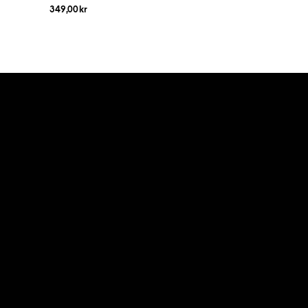
349,00
kr