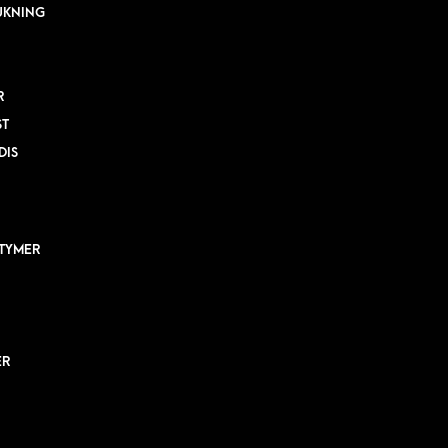
UKNING
R
ST
DIS
TYMER
ER