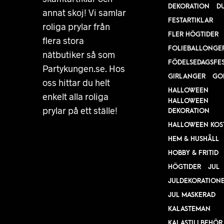
DEKORATION
D
annat skoj! Vi samlar
FESTARTIKLAR
roliga prylar från
FLER HÖGTIDER
flera stora
FOLIEBALLONGE
nätbutiker så som
FÖDELSEDAGSFE
Partykungen.se. Hos
GIRLANGER
GO
oss hittar du helt
HALLOWEEN
enkelt alla roliga
HALLOWEEN
prylar på ett ställe!
DEKORATION
HALLOWEEN KOS
HEM & HUSHÅLL
HOBBY & FRITID
HÖGTIDER
JUL
JULDEKORATION
JUL MASKERAD
KALASTEMAN
KALASTILLBEHÖR