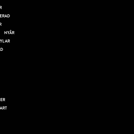
R
ERAD
R
NYÅR
RYLAR
AD
NER
BART