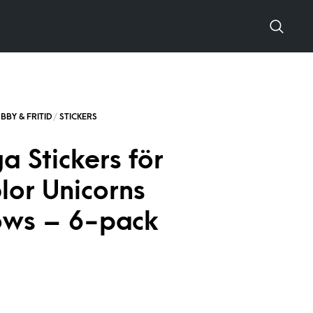
a Stickers för
or Unicorns
ows – 6-pack