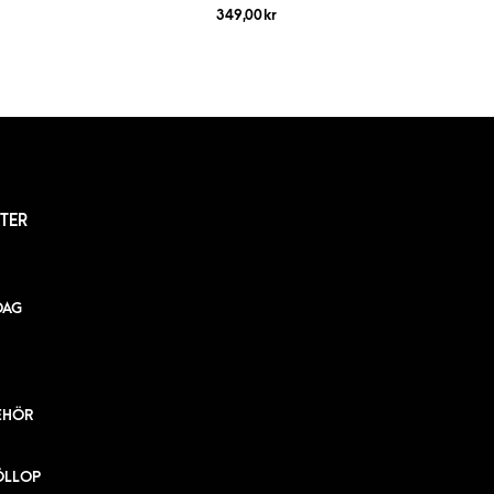
349,00
kr
TER
DAG
EHÖR
ÖLLOP