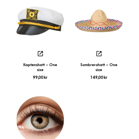
Kaptenshatt – One
Sombrerohatt – One
size
size
99,00
kr
149,00
kr