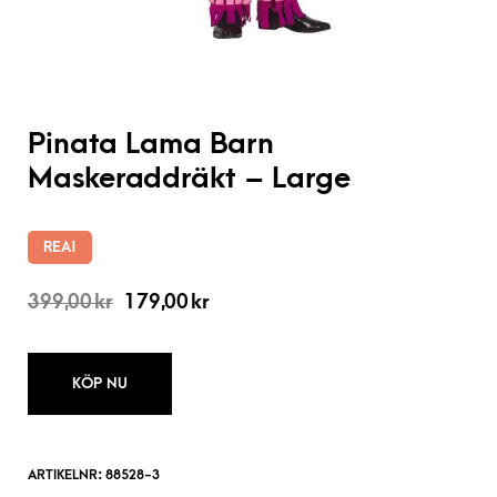
Pinata Lama Barn
Maskeraddräkt – Large
REA!
399,00
kr
179,00
kr
KÖP NU
ARTIKELNR:
88528-3