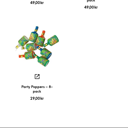
pack
49,00
kr
49,00
kr
Party Poppers – 8-
pack
29,00
kr