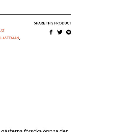
SHARE THIS PRODUCT
AT
ALASTEMAN
,
åt gästerna försöka öppna den