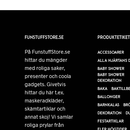
FUNSTUFFSTORE.SE
PRODUKTETIKET
På FunstuffStore.se
ACCESSOARER
hittar du mängder
ALLA HJÄRTANS 
med roliga saker,
BABY SHOWER
BABY SHOWER
presenter och coola
DEKORATION
gadgets. Givetvis
BAKA
BAKTILLB
hittar du här t.ex.
BALLONGER
maskeradkläder,
BARNKALAS
BR
skämtartiklar och
DEKORATION
D
annat skoj! Vi samlar
FESTARTIKLAR
roliga prylar från
FLER HÖGTIDER