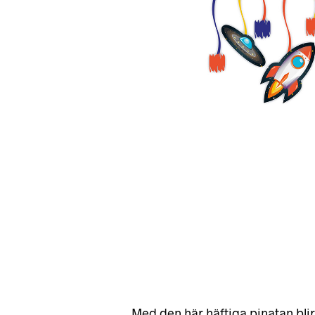
Med den här häftiga pinatan blir