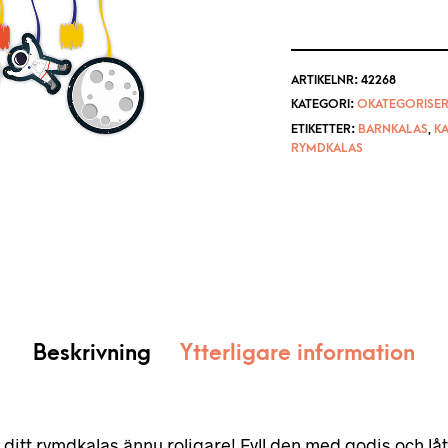
ARTIKELNR:
42268
KATEGORI:
OKATEGORISER
ETIKETTER:
BARNKALAS
,
K
RYMDKALAS
Beskrivning
Ytterligare information
 ditt rymdkalas ännu roligare! Fyll den med godis och l