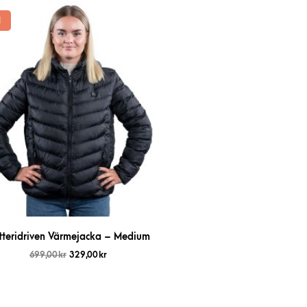
!
tteridriven Värmejacka – Medium
699,00
kr
329,00
kr