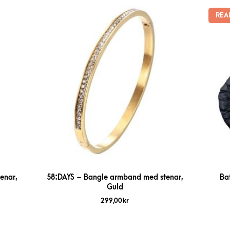
REA
enar,
58:DAYS – Bangle armband med stenar,
Ba
Guld
299,00
kr