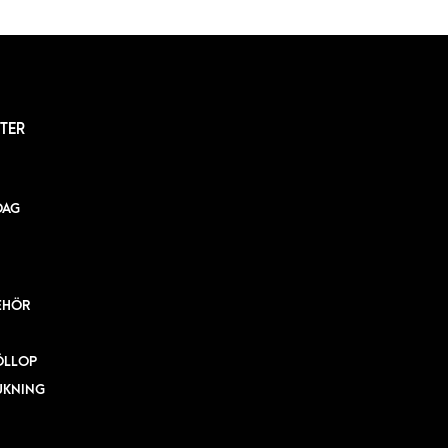
TER
DAG
EHÖR
ÖLLOP
UKNING