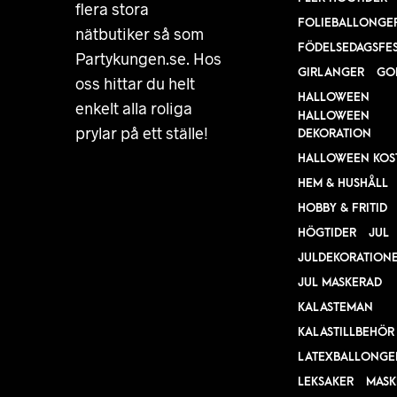
flera stora
FOLIEBALLONGE
nätbutiker så som
FÖDELSEDAGSFE
Partykungen.se. Hos
GIRLANGER
GO
oss hittar du helt
HALLOWEEN
enkelt alla roliga
HALLOWEEN
prylar på ett ställe!
DEKORATION
HALLOWEEN KOS
HEM & HUSHÅLL
HOBBY & FRITID
HÖGTIDER
JUL
JULDEKORATION
JUL MASKERAD
KALASTEMAN
KALASTILLBEHÖR
LATEXBALLONGE
LEKSAKER
MASK