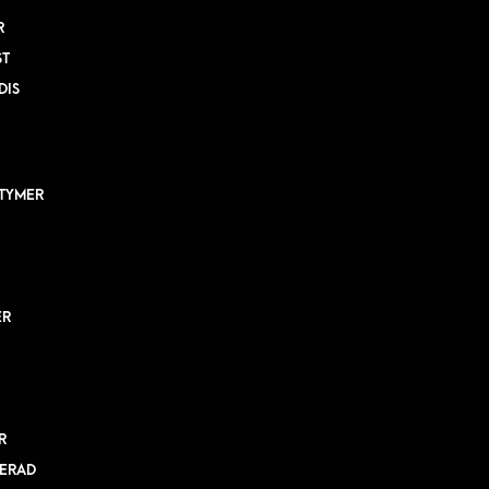
R
ST
DIS
TYMER
ER
R
ERAD