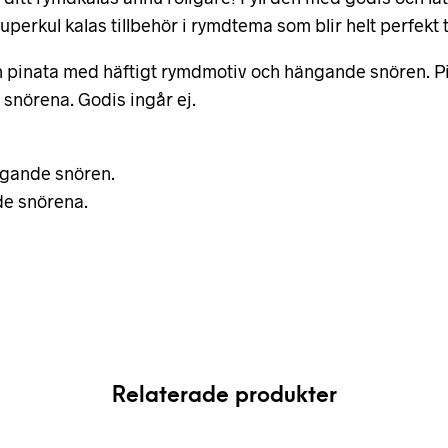
erkul kalas tillbehör i rymdtema som blir helt perfekt ti
 pinata med häftigt rymdmotiv och hängande snören. Pin
snörena. Godis ingår ej.
ngande snören.
de snörena.
Relaterade produkter