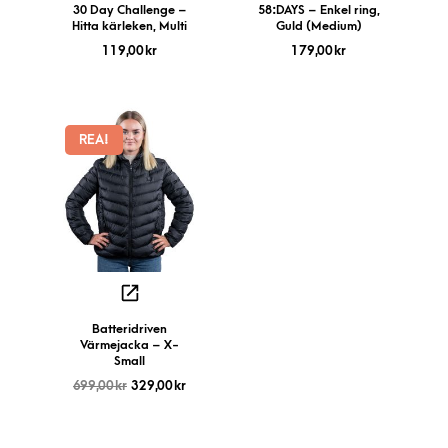
30 Day Challenge –
58:DAYS – Enkel ring,
Hitta kärleken, Multi
Guld (Medium)
119,00
kr
179,00
kr
REA!
Batteridriven
Värmejacka – X-
Small
699,00
kr
329,00
kr