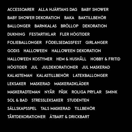
ACCESSOARER
ALLA HJÄRTANS DAG
BABY SHOWER
BABY SHOWER DEKORATION
BAKA
BAKTILLBEHÖR
BALLONGER
BARNKALAS
BRÖLLOP
DEKORATION
DUKNING
FESTARTIKLAR
FLER HÖGTIDER
FOLIEBALLONGER
FÖDELSEDAGSFEST
GIRLANGER
GODIS
HALLOWEEN
HALLOWEEN DEKORATION
HALLOWEEN KOSTYMER
HEM & HUSHÅLL
HOBBY & FRITID
HÖGTIDER
JUL
JULDEKORATIONER
JUL MASKERAD
KALASTEMAN
KALASTILLBEHÖR
LATEXBALLONGER
LEKSAKER
MASKERAD
MASKERADKLÄDER
MASKERADTEMAN
NYÅR
PÅSK
ROLIGA PRYLAR
SMINK
SOL & BAD
STRESSLEKSAKER
STUDENTEN
SÄLLSKAPSSPEL
TALS MASKERAD
TILLBEHÖR
TÅRTDEKORATIONER
ÄTBART & DRICKBART